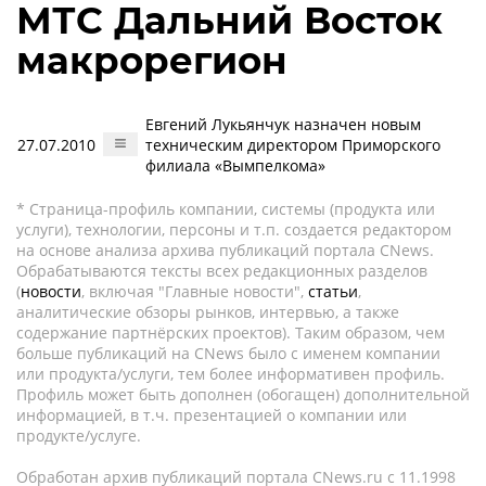
МТС Дальний Восток
макрорегион
Евгений Лукьянчук назначен новым
27.07.2010
техническим директором Приморского
филиала «Вымпелкома»
* Страница-профиль компании, системы (продукта или
услуги), технологии, персоны и т.п. создается редактором
на основе анализа архива публикаций портала CNews.
Обрабатываются тексты всех редакционных разделов
(
новости
, включая "Главные новости",
статьи
,
аналитические обзоры рынков, интервью, а также
содержание партнёрских проектов). Таким образом, чем
больше публикаций на CNews было с именем компании
или продукта/услуги, тем более информативен профиль.
Профиль может быть дополнен (обогащен) дополнительной
информацией, в т.ч. презентацией о компании или
продукте/услуге.
Обработан архив публикаций портала CNews.ru c 11.1998