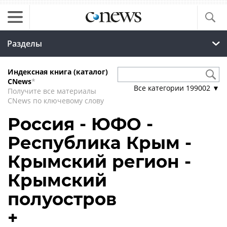
Разделы
Индексная книга (каталог)
CNews
*
Все категории
199002
▼
Получите все материалы
CNews по ключевому слову
Россия - ЮФО -
Республика Крым -
Крымский регион -
Крымский
полуостров
+