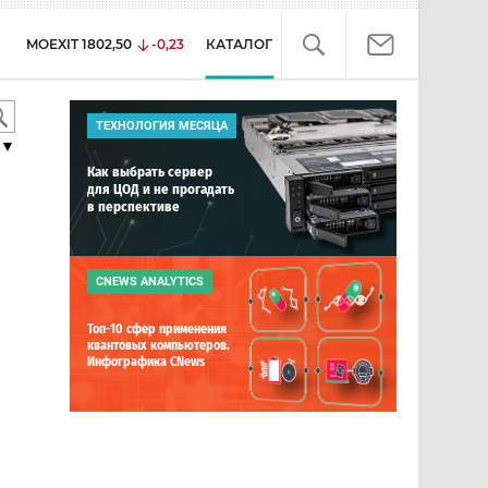
MOEXIT
1802,50
-0,23
КАТАЛОГ
ТЕХНОЛОГИЯ МЕСЯЦА
▼
Как выбрать сервер
для ЦОД и не прогадать
в перспективе
CNEWS ANALYTICS
Топ-10 сфер применения
квантовых компьютеров.
Инфографика CNews