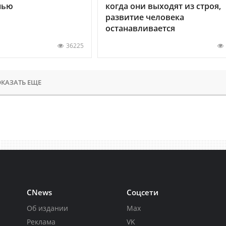
нью
когда они выходят из строя,
развитие человека
останавливается
36225
КАЗАТЬ ЕЩЕ
CNews
Соцсети
Об издании
Max
Реклама
VK