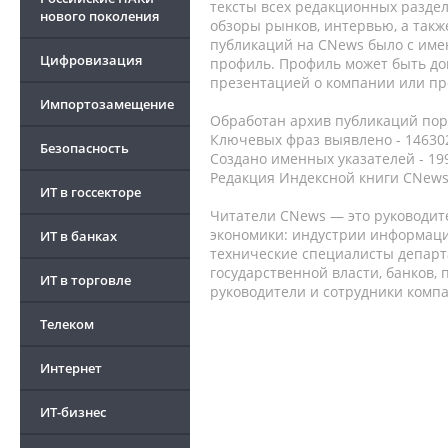
тексты всех редакционных раздел
нового поколения
обзоры рынков, интервью, а такж
публикаций на CNews было с име
Цифровизация
профиль. Профиль может быть до
презентацией о компании или про
Импортозамещение
Обработан архив публикаций порт
Ключевых фраз выявлено - 146302
Безопасность
Создано именных указателей - 19
Редакция Индексной книги CNews
ИТ в госсекторе
Читатели CNews — это руководит
экономики: индустрии информаци
ИТ в банках
технические специалисты депар
государственной власти, банков,
ИТ в торговле
руководители и сотрудники комп
Телеком
Интернет
ИТ-бизнес