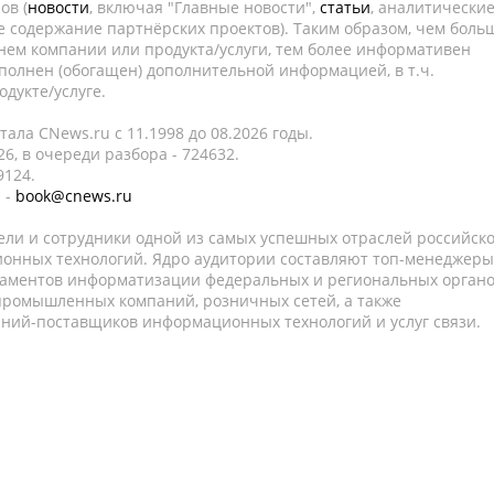
ов (
новости
, включая "Главные новости",
статьи
, аналитически
е содержание партнёрских проектов). Таким образом, чем боль
нем компании или продукта/услуги, тем более информативен
полнен (обогащен) дополнительной информацией, в т.ч.
дукте/услуге.
ала CNews.ru c 11.1998 до 08.2026 годы.
6, в очереди разбора - 724632.
9124.
 -
book@cnews.ru
ели и сотрудники одной из самых успешных отраслей российск
онных технологий. Ядро аудитории составляют топ-менеджеры
таментов информатизации федеральных и региональных орган
 промышленных компаний, розничных сетей, а также
аний-поставщиков информационных технологий и услуг связи.