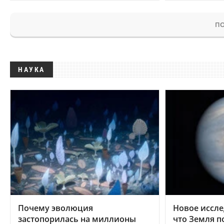
ПО
НАУКА
Почему эволюция
Новое иссле
застопорилась на миллионы
что Земля п