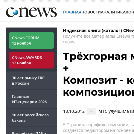
ГЛАВНАЯ
НОВОСТИ
АНАЛИТИКА
КО
Индексная книга (каталог) CNe
Получите все материалы CNews 
CNews FORUM
слову
12 ноября
Трёхгорная 
CNews AWARDS
12 ноября
+
Композит - 
30 лет рынку ERP
в России
композицио
Главные
ИТ-сценарии
2026
18.10.2012
МТС улучшила ка
10 лет российского
бэкапа
* Страница-профиль компании, сис
создается редактором на основе
Российские ПАКи