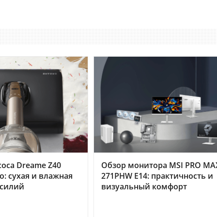
оса Dreame Z40
Обзор монитора MSI PRO MA
o: сухая и влажная
271PHW E14: практичность и
усилий
визуальный комфорт