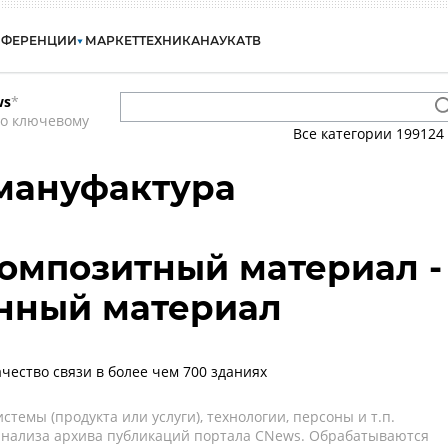
НФЕРЕНЦИИ
МАРКЕТ
ТЕХНИКА
НАУКА
ТВ
ws
*
по ключевому
Все категории
199124
мануфактура
композитный материал -
нный материал
чество связи в более чем 700 зданиях
темы (продукта или услуги), технологии, персоны и т.п.
 анализа архива публикаций портала CNews. Обрабатываются