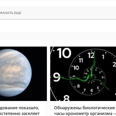
КАЗАТЬ ЕЩЕ
дование показало,
Обнаружены биологические
остепенно заселяет
часы-хронометр организма 