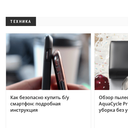
ТЕХНИКА
Как безопасно купить б/у
Обзор пылес
смартфон: подробная
AquaCycle Pr
инструкция
уборка без 