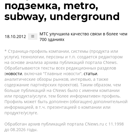
подземка, metro,
subway, underground
МТС улучшила качество связи в более чем
18.10.2012
700 зданиях
* Страница-профиль компании, системы (продукта или
услуги), технологии, персоны и т.п. создается редактором
на основе анализа архива публикаций портала CNews.
Обрабатываются тексты всех редакционных разделов
(
новости
, включая "Главные новости",
статьи
,
аналитические обзоры рынков, интервью, а также
содержание партнёрских проектов). Таким образом, чем
больше публикаций на CNews было с именем компании
или продукта/услуги, тем более информативен профиль.
Профиль может быть дополнен (обогащен) дополнительной
информацией, в т.ч. презентацией о компании или
продукте/услуге.
Обработан архив публикаций портала CNews.ru c 11.1998
до 08.2026 годы.