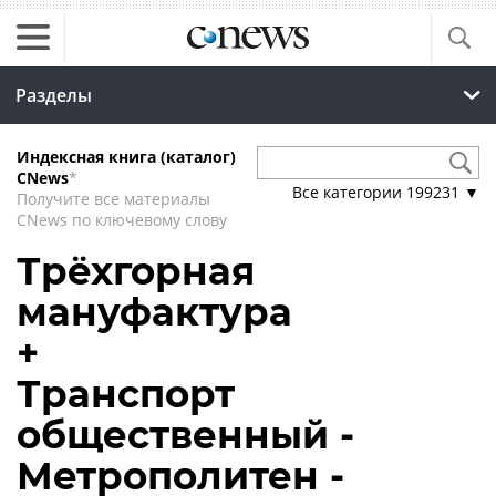
Разделы
Индексная книга (каталог)
CNews
*
Все категории
199231
▼
Получите все материалы
CNews по ключевому слову
Трёхгорная
мануфактура
+
Транспорт
общественный -
Метрополитен -