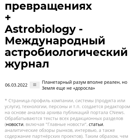
превращениях
+
Astrobiology -
Международный
астробиологический
журнал
Планетарный разум вполне реален, но
06.03.2022
Земля еще не «доросла»
* Страница-профиль компании, системы (продукта или
услуги), технологии, персоны и т.п. создается редактором
на основе анализа архива публикаций портала CNews.
Обрабатываются тексты всех редакционных разделов
(
новости
, включая "Главные новости",
статьи
,
аналитические обзоры рынков, интервью, а также
содержание партнёрских проектов). Таким образом, чем