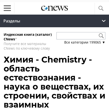
Разделы
Индексная книга (каталог)
CNews
*
Все категории
199065
▼
Получите все материалы
CNews по ключевому слову
Химия - Chemistry -
область
естествознания -
наука о веществах, их
строении, свойствах и
взаимных