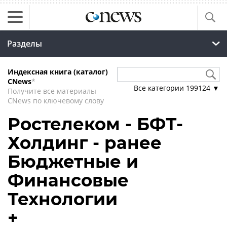
Разделы
Индексная книга (каталог)
CNews
*
Все категории
199124
▼
Получите все материалы
CNews по ключевому слову
Ростелеком - БФТ-
Холдинг - ранее
Бюджетные и
Финансовые
Технологии
+