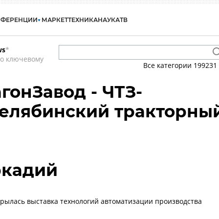
НФЕРЕНЦИИ
МАРКЕТ
ТЕХНИКА
НАУКА
ТВ
ws
*
по ключевому
Все категории
199231
гонЗавод - ЧТЗ-
Челябинский тракторны
ркадий
крылась выставка технологий автоматизации производства