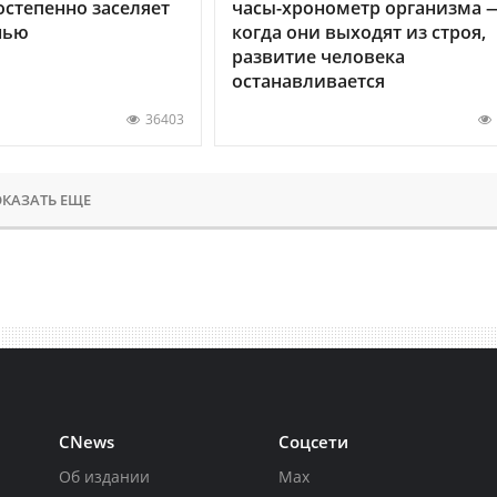
остепенно заселяет
часы-хронометр организма 
нью
когда они выходят из строя,
развитие человека
останавливается
36403
КАЗАТЬ ЕЩЕ
CNews
Соцсети
Об издании
Max