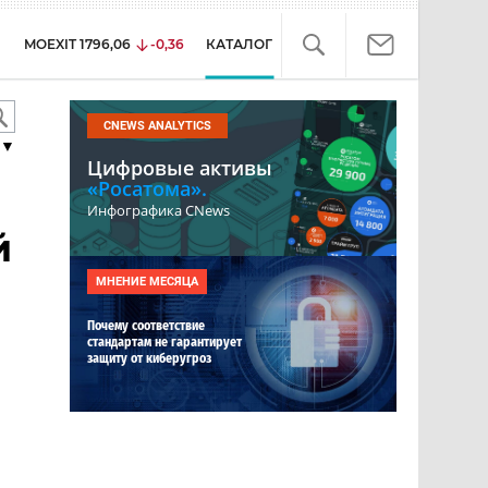
MOEXIT
1796,06
-0,36
КАТАЛОГ
CNEWS ANALYTICS
▼
Цифровые активы
«Росатома».
Инфографика CNews
й
МНЕНИЕ МЕСЯЦА
Почему соответствие
стандартам не гарантирует
защиту от киберугроз