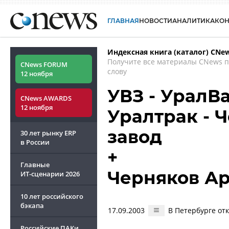
ГЛАВНАЯ
НОВОСТИ
АНАЛИТИКА
КО
Индексная книга (каталог) CNe
Получите все материалы CNews 
CNews FORUM
слову
12 ноября
УВЗ - УралВа
CNews AWARDS
12 ноября
Уралтрак - 
завод
30 лет рынку ERP
в России
+
Главные
Черняков А
ИТ-сценарии
2026
10 лет российского
бэкапа
17.09.2003
В Петербурге от
Российские ПАКи