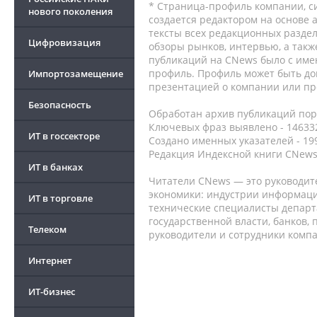
* Страница-профиль компании, сис
нового поколения
создается редактором на основе
тексты всех редакционных раздел
Цифровизация
обзоры рынков, интервью, а такж
публикаций на CNews было с име
профиль. Профиль может быть до
Импортозамещение
презентацией о компании или про
Безопасность
Обработан архив публикаций порт
Ключевых фраз выявлено - 146332
ИТ в госсекторе
Создано именных указателей - 19
Редакция Индексной книги CNews
ИТ в банках
Читатели CNews — это руководит
экономики: индустрии информаци
ИТ в торговле
технические специалисты депар
государственной власти, банков,
Телеком
руководители и сотрудники комп
Интернет
ИТ-бизнес