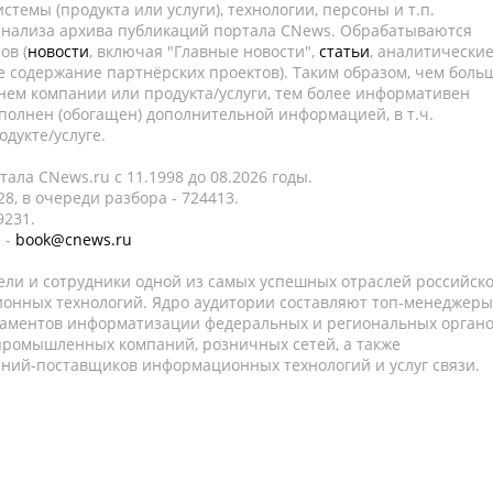
темы (продукта или услуги), технологии, персоны и т.п.
 анализа архива публикаций портала CNews. Обрабатываются
ов (
новости
, включая "Главные новости",
статьи
, аналитически
е содержание партнёрских проектов). Таким образом, чем боль
нем компании или продукта/услуги, тем более информативен
полнен (обогащен) дополнительной информацией, в т.ч.
дукте/услуге.
ала CNews.ru c 11.1998 до 08.2026 годы.
8, в очереди разбора - 724413.
9231.
 -
book@cnews.ru
ели и сотрудники одной из самых успешных отраслей российск
онных технологий. Ядро аудитории составляют топ-менеджеры
таментов информатизации федеральных и региональных орган
 промышленных компаний, розничных сетей, а также
аний-поставщиков информационных технологий и услуг связи.