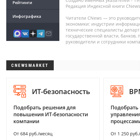
Создано именных указателей - 19
Рейтинги
Редакция Индексной книги CNews
Инфографика
Читатели CNews — это руководит
экономики: индустрии информаци
технические специалисты депар
государственной власти, банков,
руководители и сотрудники комп
CNEWSMARKET
ИТ-безопасность
BP
Подобрать решения для
Подобрать 
повышения ИТ-безопасности
управления
компании
процессам
От 684 руб./месяц
От 1 250 руб.