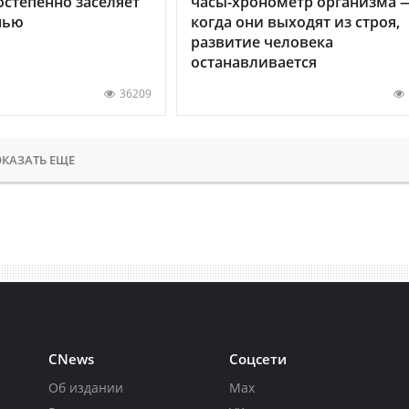
остепенно заселяет
часы-хронометр организма 
нью
когда они выходят из строя,
развитие человека
останавливается
36209
КАЗАТЬ ЕЩЕ
CNews
Соцсети
Об издании
Max