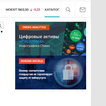
MOEXIT
1802,50
-0,23
КАТАЛОГ
CNEWS ANALYTICS
▼
Цифровые активы
«Росатома».
Инфографика CNews
МНЕНИЕ МЕСЯЦА
Почему соответствие
стандартам не гарантирует
защиту от киберугроз