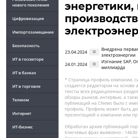
энергетики,
нового поколения
производств
Цифровизация
электроэне
Импортозамещение
Безопасность
Внедрена первая
23.04.2024
электроэнергии
ИТ в госсекторе
Изгнание SAP, Or
24.01.2024
миллиарда
ИТ в банках
* Страница-профиль компании, сис
создается редактором на основе
ИТ в торговле
тексты всех редакционных раздел
обзоры рынков, интервью, а такж
Телеком
публикаций на CNews было с име
профиль. Профиль может быть до
Интернет
презентацией о компании или про
Обработан архив публикаций порт
ИТ-бизнес
Ключевых фраз выявлено - 146301