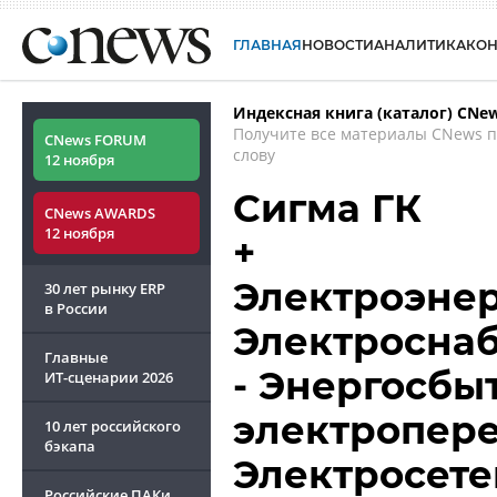
ГЛАВНАЯ
НОВОСТИ
АНАЛИТИКА
КО
Индексная книга (каталог) CNe
Получите все материалы CNews 
CNews FORUM
слову
12 ноября
Сигма ГК
CNews AWARDS
12 ноября
+
Электроэнер
30 лет рынку ERP
в России
Электроснаб
Главные
- Энергосбы
ИТ-сценарии
2026
электропере
10 лет российского
бэкапа
Электросете
Российские ПАКи