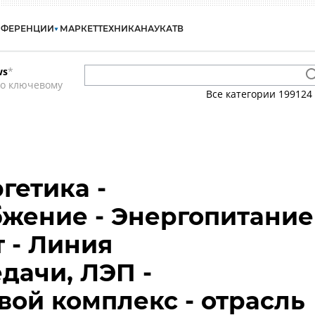
НФЕРЕНЦИИ
МАРКЕТ
ТЕХНИКА
НАУКА
ТВ
ws
*
по ключевому
Все категории
199124
гетика -
жение - Энергопитание
т - Линия
дачи, ЛЭП -
вой комплекс - отрасль