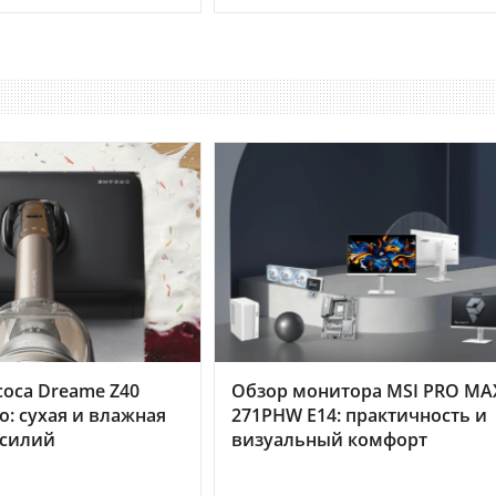
оса Dreame Z40
Обзор монитора MSI PRO MA
o: сухая и влажная
271PHW E14: практичность и
усилий
визуальный комфорт