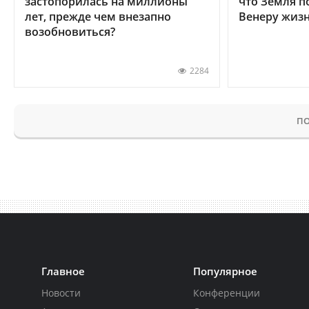
застопорилась на миллионы
что Земля п
лет, прежде чем внезапно
Венеру жиз
возобновиться?
2284
ПО
Главное
Популярное
Новости
Конференции