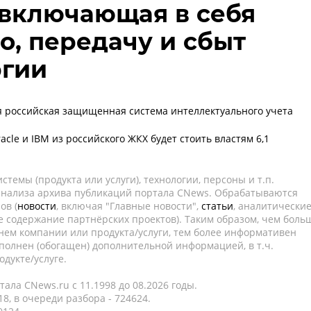
 включающая в себя
о, передачу и сбыт
ргии
 российская защищенная система интеллектуального учета
acle и IBM из российского ЖКХ будет стоить властям 6,1
темы (продукта или услуги), технологии, персоны и т.п.
 анализа архива публикаций портала CNews. Обрабатываются
ов (
новости
, включая "Главные новости",
статьи
, аналитически
е содержание партнёрских проектов). Таким образом, чем боль
нем компании или продукта/услуги, тем более информативен
полнен (обогащен) дополнительной информацией, в т.ч.
дукте/услуге.
ала CNews.ru c 11.1998 до 08.2026 годы.
8, в очереди разбора - 724624.