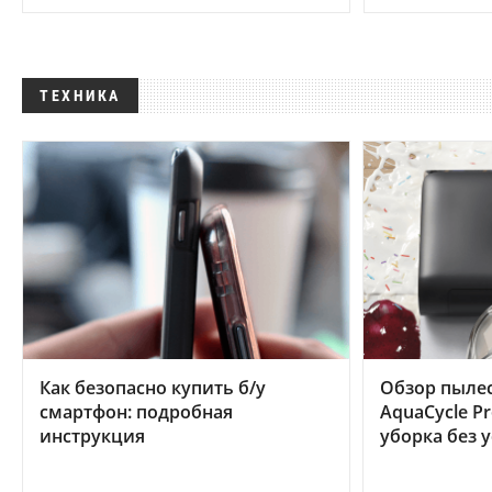
ТЕХНИКА
Как безопасно купить б/у
Обзор пылес
смартфон: подробная
AquaCycle Pr
инструкция
уборка без 