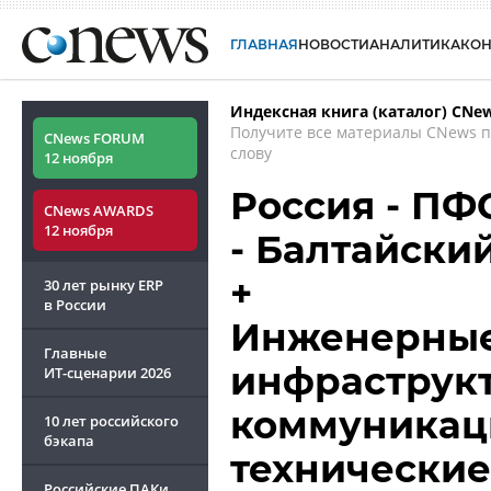
ГЛАВНАЯ
НОВОСТИ
АНАЛИТИКА
КО
Индексная книга (каталог) CNe
Получите все материалы CNews 
CNews FORUM
слову
12 ноября
Россия - ПФ
CNews AWARDS
12 ноября
- Балтайски
+
30 лет рынку ERP
в России
Инженерные
Главные
инфраструк
ИТ-сценарии
2026
коммуникац
10 лет российского
бэкапа
технические
Российские ПАКи