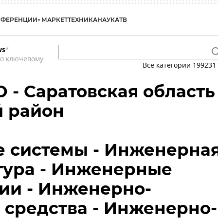
НФЕРЕНЦИИ
МАРКЕТ
ТЕХНИКА
НАУКА
ТВ
ws
*
по ключевому
Все категории
199231
О - Саратовская область
й район
 системы - Инженерна
тура - Инженерные
ии - Инженерно-
 средства - Инженерно-