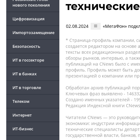
технические
нового поколения
Цифровизация
02.08.2024
«МегаФон» подкл
Импортозамещение
* Страница-профиль компании, сис
создается редактором на основе
Безопасность
тексты всех редакционных раздел
обзоры рынков, интервью, а такж
ИТ в госсекторе
публикаций на CNews было с име
профиль. Профиль может быть до
ИТ в банках
презентацией о компании или про
ИТ в торговле
Обработан архив публикаций порт
Ключевых фраз выявлено - 146332
Создано именных указателей - 19
Телеком
Редакция Индексной книги CNews
Интернет
Читатели CNews — это руководит
экономики: индустрии информаци
ИТ-бизнес
технические специалисты депар
государственной власти, банков,