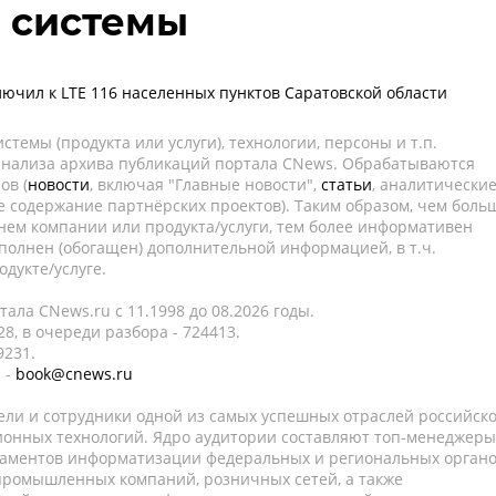
 системы
ючил к LTE 116 населенных пунктов Саратовской области
темы (продукта или услуги), технологии, персоны и т.п.
 анализа архива публикаций портала CNews. Обрабатываются
ов (
новости
, включая "Главные новости",
статьи
, аналитически
е содержание партнёрских проектов). Таким образом, чем боль
нем компании или продукта/услуги, тем более информативен
полнен (обогащен) дополнительной информацией, в т.ч.
дукте/услуге.
ала CNews.ru c 11.1998 до 08.2026 годы.
8, в очереди разбора - 724413.
9231.
 -
book@cnews.ru
ели и сотрудники одной из самых успешных отраслей российск
онных технологий. Ядро аудитории составляют топ-менеджеры
таментов информатизации федеральных и региональных орган
 промышленных компаний, розничных сетей, а также