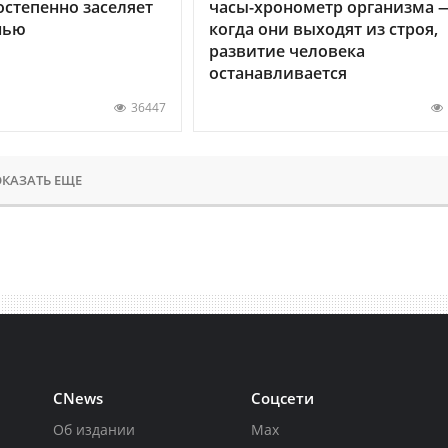
остепенно заселяет
часы-хронометр организма 
нью
когда они выходят из строя,
развитие человека
останавливается
36447
КАЗАТЬ ЕЩЕ
CNews
Соцсети
Об издании
Max