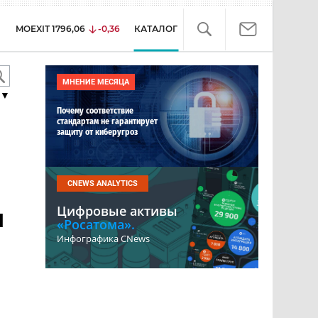
MOEXIT
1796,06
-0,36
КАТАЛОГ
МНЕНИЕ МЕСЯЦА
▼
Почему соответствие
стандартам не гарантирует
защиту от киберугроз
CNEWS ANALYTICS
Цифровые активы
я
«Росатома».
Инфографика CNews