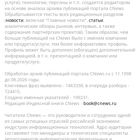
услуги), технологии, персоны и т.п. создается редактором
на основе анализа архива публикаций портала CNews.
Обрабатываются тексты всех редакционных разделов
(
новости
, включая "Главные новости",
статьи
,
аналитические обзоры рынков, интервью, а также
содержание партнёрских проектов). Таким образом, чем
больше публикаций на CNews было с именем компании
или продукта/услуги, тем более информативен профиль.
Профиль может быть дополнен (обогащен) дополнительной
информацией, в т.ч. презентацией о компании или
продукте/услуге.
Обработан архив публикаций портала CNews.ru c 11.1998
до 08.2026 годы.
Ключевых фраз выявлено - 1463330, в очереди разбора -
724415.
Создано именных указателей - 199231.
Редакция Индексной книги CNews -
book@cnews.ru
Читатели CNews — это руководители и сотрудники одной
из самых успешных отраслей российской экономики:
индустрии информационных технологий. Ядро аудитории
составляют топ-менеджеры и технические специалисты
департаментов информатизации федеральных и