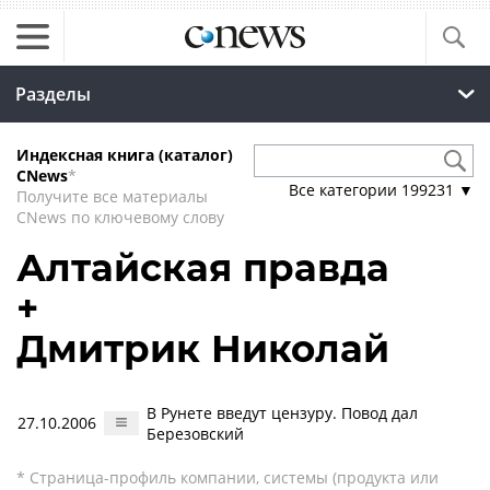
Разделы
Индексная книга (каталог)
CNews
*
Все категории
199231
▼
Получите все материалы
CNews по ключевому слову
Алтайская правда
+
Дмитрик Николай
В Рунете введут цензуру. Повод дал
27.10.2006
Березовский
* Страница-профиль компании, системы (продукта или