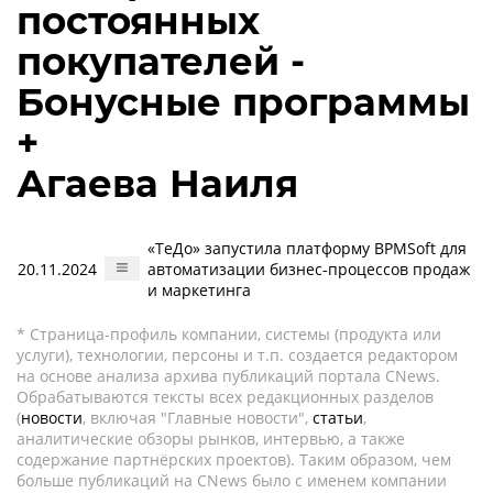
постоянных
покупателей -
Бонусные программы
+
Агаева Наиля
«ТеДо» запустила платформу BPMSoft для
20.11.2024
автоматизации бизнес-процессов продаж
и маркетинга
* Страница-профиль компании, системы (продукта или
услуги), технологии, персоны и т.п. создается редактором
на основе анализа архива публикаций портала CNews.
Обрабатываются тексты всех редакционных разделов
(
новости
, включая "Главные новости",
статьи
,
аналитические обзоры рынков, интервью, а также
содержание партнёрских проектов). Таким образом, чем
больше публикаций на CNews было с именем компании