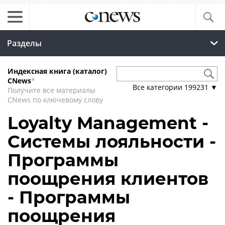
Разделы
Индексная книга (каталог)
CNews
*
Все категории
199231
▼
Получите все материалы
CNews по ключевому слову
Loyalty Management -
Системы лояльности -
Программы
поощрения клиентов
- Программы
поощрения