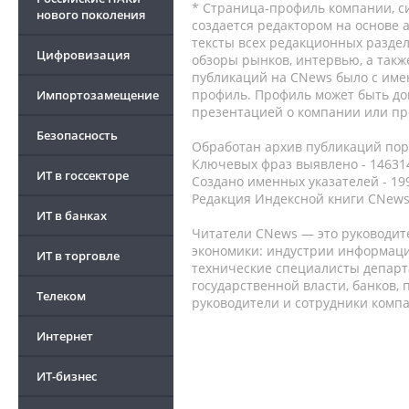
* Страница-профиль компании, сис
нового поколения
создается редактором на основе
тексты всех редакционных раздел
Цифровизация
обзоры рынков, интервью, а такж
публикаций на CNews было с име
профиль. Профиль может быть до
Импортозамещение
презентацией о компании или про
Безопасность
Обработан архив публикаций порт
Ключевых фраз выявлено - 146314
ИТ в госсекторе
Создано именных указателей - 19
Редакция Индексной книги CNews
ИТ в банках
Читатели CNews — это руководит
экономики: индустрии информаци
ИТ в торговле
технические специалисты депар
государственной власти, банков,
Телеком
руководители и сотрудники комп
Интернет
ИТ-бизнес