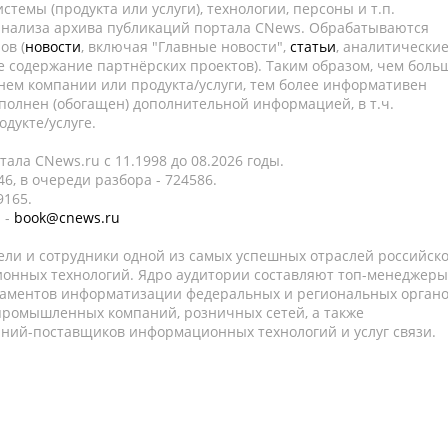
темы (продукта или услуги), технологии, персоны и т.п.
 анализа архива публикаций портала CNews. Обрабатываются
ов (
новости
, включая "Главные новости",
статьи
, аналитически
е содержание партнёрских проектов). Таким образом, чем боль
нем компании или продукта/услуги, тем более информативен
полнен (обогащен) дополнительной информацией, в т.ч.
дукте/услуге.
ала CNews.ru c 11.1998 до 08.2026 годы.
6, в очереди разбора - 724586.
9165.
 -
book@cnews.ru
ели и сотрудники одной из самых успешных отраслей российск
онных технологий. Ядро аудитории составляют топ-менеджеры
таментов информатизации федеральных и региональных орган
 промышленных компаний, розничных сетей, а также
аний-поставщиков информационных технологий и услуг связи.