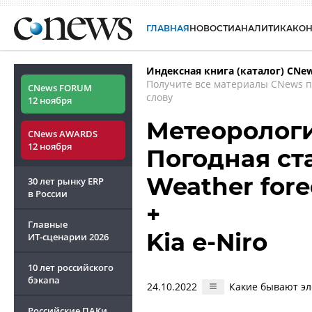
ГЛАВНАЯ
НОВОСТИ
АНАЛИТИКА
КО
Индексная книга (каталог) CNe
Получите все материалы CNews 
CNews FORUM
слову
12 ноября
Метеорологи
CNews AWARDS
12 ноября
Погодная ст
Weather fore
30 лет рынку ERP
в России
+
Главные
Kia e-Niro
ИТ-сценарии
2026
10 лет российского
бэкапа
24.10.2022
Какие бывают эл
Российские ПАКи