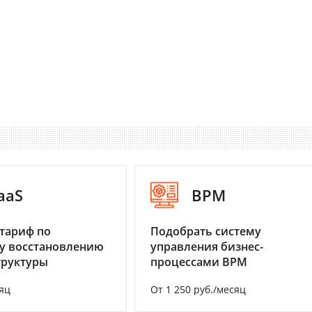
aaS
BPM
тариф по
Подобрать систему
у восстановлению
управления бизнес-
труктуры
процессами BPM
яц
От 1 250 руб./месяц