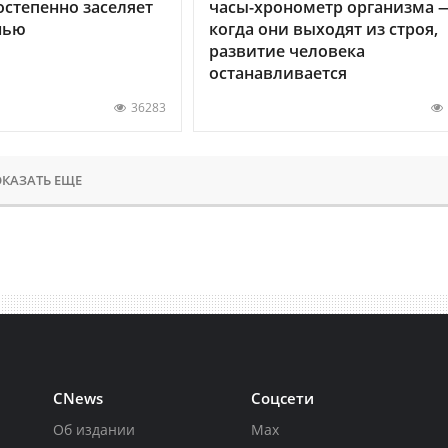
остепенно заселяет
часы-хронометр организма 
нью
когда они выходят из строя,
развитие человека
останавливается
36283
КАЗАТЬ ЕЩЕ
CNews
Соцсети
Об издании
Max