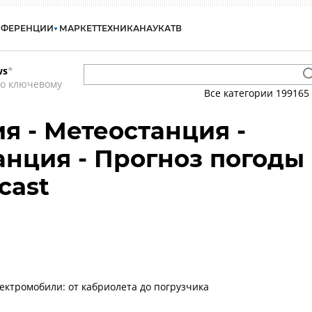
НФЕРЕНЦИИ
МАРКЕТ
ТЕХНИКА
НАУКА
ТВ
ws
*
по ключевому
Все категории
199165
я - Метеостанция -
анция - Прогноз погоды 
cast
ектромобили: от кабриолета до погрузчика