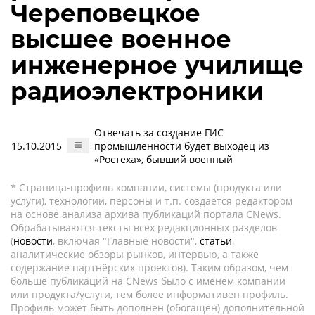
Череповецкое
высшее военное
инженерное училище
радиоэлектроники
Отвечать за создание ГИС
15.10.2015
промышленности будет выходец из
«Ростеха», бывший военный
* Страница-профиль компании, системы (продукта или
услуги), технологии, персоны и т.п. создается редактором
на основе анализа архива публикаций портала CNews.
Обрабатываются тексты всех редакционных разделов
(
новости
, включая "Главные новости",
статьи
,
аналитические обзоры рынков, интервью, а также
содержание партнёрских проектов). Таким образом, чем
больше публикаций на CNews было с именем компании
или продукта/услуги, тем более информативен профиль.
Профиль может быть дополнен (обогащен) дополнительной