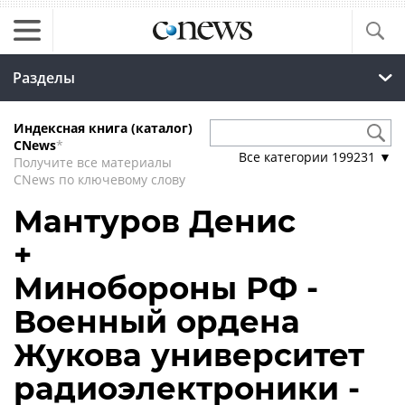
Разделы
Индексная книга (каталог)
CNews
*
Все категории
199231
▼
Получите все материалы
CNews по ключевому слову
Мантуров Денис
+
Минобороны РФ -
Военный ордена
Жукова университет
радиоэлектроники -