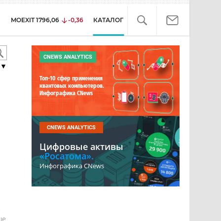
MOEXIT
1796,06
-0,36
КАТАЛОГ
CNEWS ANALYTICS
▼
Топ-10 сфер применения
квантовых компьютеров.
Инфографика CNews
CNEWS ANALYTICS
Цифровые активы
«Росатома».
Инфографика CNews
е
ше