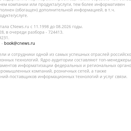
нем компании или продукта/услуги, тем более информативен
полнен (обогащен) дополнительной информацией, в т.ч.
дукте/услуге.
ала CNews.ru c 11.1998 до 08.2026 годы.
8, в очереди разбора - 724413.
9231.
 -
book@cnews.ru
ели и сотрудники одной из самых успешных отраслей российск
онных технологий. Ядро аудитории составляют топ-менеджеры
таментов информатизации федеральных и региональных орган
 промышленных компаний, розничных сетей, а также
аний-поставщиков информационных технологий и услуг связи.