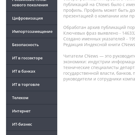
публикаций на CNews было с име
нового поколения
профиль. Профиль может быть до
презентацией о компании или про
Цифровизация
Обработан архив публикаций порт
Импортозамещение
Ключевых фраз выявлено - 146332
Создано именных указателей - 19
Редакция Индексной книги CNews
Безопасность
Читатели CNews — это руководит
ИТ в госсекторе
экономики: индустрии информаци
технические специалисты депар
ИТ в банках
государственной власти, банков,
руководители и сотрудники комп
ИТ в торговле
Телеком
Интернет
ИТ-бизнес