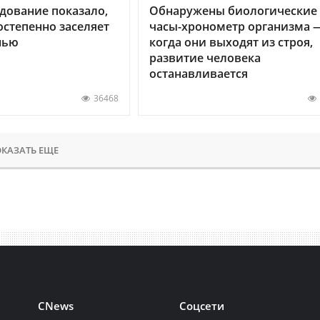
дование показало,
Обнаружены биологические
остепенно заселяет
часы-хронометр организма 
нью
когда они выходят из строя,
развитие человека
останавливается
36468
КАЗАТЬ ЕЩЕ
CNews
Соцсети