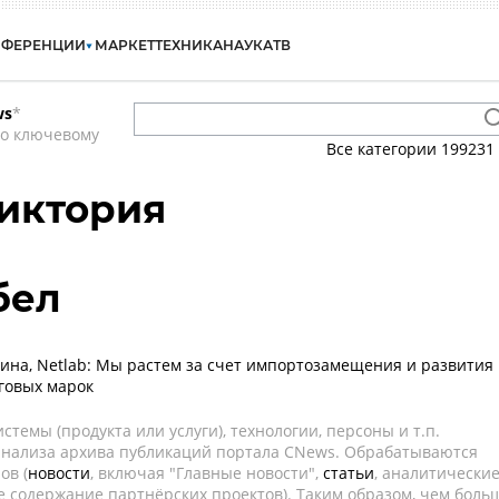
НФЕРЕНЦИИ
МАРКЕТ
ТЕХНИКА
НАУКА
ТВ
ws
*
по ключевому
Все категории
199231
иктория
бел
ина, Netlab: Мы растем за счет импортозамещения и развития
говых марок
темы (продукта или услуги), технологии, персоны и т.п.
 анализа архива публикаций портала CNews. Обрабатываются
ов (
новости
, включая "Главные новости",
статьи
, аналитически
е содержание партнёрских проектов). Таким образом, чем боль