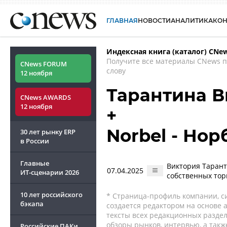
ГЛАВНАЯ
НОВОСТИ
АНАЛИТИКА
КО
Индексная книга (каталог) CNe
Получите все материалы CNews 
CNews FORUM
слову
12 ноября
Тарантина В
CNews AWARDS
12 ноября
+
Norbel - Нор
30 лет рынку ERP
в России
Главные
Виктория Тарант
07.04.2025
ИТ-сценарии
2026
собственных тор
10 лет российского
* Страница-профиль компании, сис
бэкапа
создается редактором на основе
тексты всех редакционных раздел
обзоры рынков, интервью, а такж
Российские ПАКи