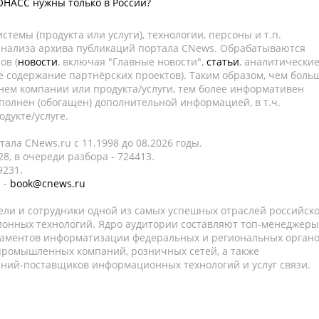
НАСС нужны только в России?
темы (продукта или услуги), технологии, персоны и т.п.
 анализа архива публикаций портала CNews. Обрабатываются
ов (
новости
, включая "Главные новости",
статьи
, аналитически
е содержание партнёрских проектов). Таким образом, чем боль
нем компании или продукта/услуги, тем более информативен
полнен (обогащен) дополнительной информацией, в т.ч.
дукте/услуге.
ала CNews.ru c 11.1998 до 08.2026 годы.
8, в очереди разбора - 724413.
9231.
 -
book@cnews.ru
ели и сотрудники одной из самых успешных отраслей российск
онных технологий. Ядро аудитории составляют топ-менеджеры
таментов информатизации федеральных и региональных орган
 промышленных компаний, розничных сетей, а также
аний-поставщиков информационных технологий и услуг связи.