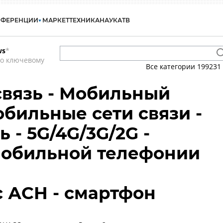
НФЕРЕНЦИИ
МАРКЕТ
ТЕХНИКА
НАУКА
ТВ
ws
*
по ключевому
Все категории
199231
вязь - Мобильный
обильные сети связи -
ь - 5G/4G/3G/2G -
мобильной телефонии
с АСН - смартфон