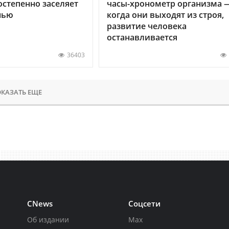
остепенно заселяет
часы-хронометр организма 
нью
когда они выходят из строя,
развитие человека
останавливается
36403
КАЗАТЬ ЕЩЕ
CNews
Соцсети
Об издании
Max