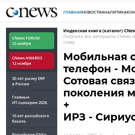
ГЛАВНАЯ
НОВОСТИ
АНАЛИТИКА
КО
Индексная книга (каталог) CNe
Получите все материалы CNews 
CNews FORUM
слову
12 ноября
Мобильная с
CNews AWARDS
12 ноября
телефон - М
Сотовая связ
30 лет рынку ERP
в России
поколения 
Главные
+
ИТ-сценарии
2026
ИРЗ - Сириу
10 лет российского
бэкапа
Российские ПАКи