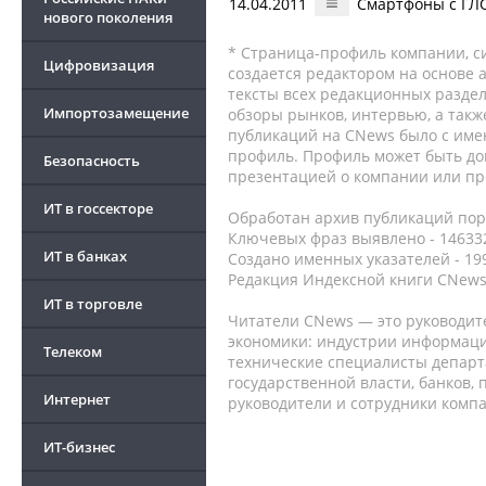
14.04.2011
Смартфоны с ГЛО
нового поколения
* Страница-профиль компании, сис
Цифровизация
создается редактором на основе
тексты всех редакционных раздел
Импортозамещение
обзоры рынков, интервью, а такж
публикаций на CNews было с име
профиль. Профиль может быть до
Безопасность
презентацией о компании или про
ИТ в госсекторе
Обработан архив публикаций порт
Ключевых фраз выявлено - 146332
ИТ в банках
Создано именных указателей - 19
Редакция Индексной книги CNews
ИТ в торговле
Читатели CNews — это руководит
экономики: индустрии информаци
Телеком
технические специалисты депар
государственной власти, банков,
Интернет
руководители и сотрудники комп
ИТ-бизнес