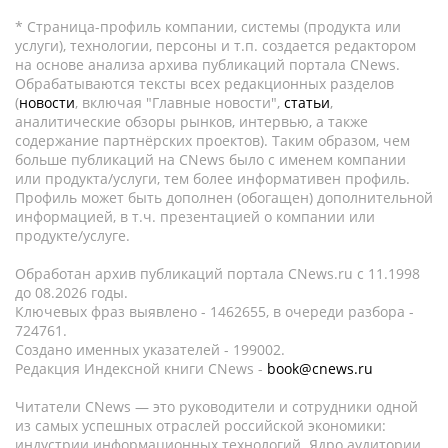
* Страница-профиль компании, системы (продукта или
услуги), технологии, персоны и т.п. создается редактором
на основе анализа архива публикаций портала CNews.
Обрабатываются тексты всех редакционных разделов
(
новости
, включая "Главные новости",
статьи
,
аналитические обзоры рынков, интервью, а также
содержание партнёрских проектов). Таким образом, чем
больше публикаций на CNews было с именем компании
или продукта/услуги, тем более информативен профиль.
Профиль может быть дополнен (обогащен) дополнительной
информацией, в т.ч. презентацией о компании или
продукте/услуге.
Обработан архив публикаций портала CNews.ru c 11.1998
до 08.2026 годы.
Ключевых фраз выявлено - 1462655, в очереди разбора -
724761.
Создано именных указателей - 199002.
Редакция Индексной книги CNews -
book@cnews.ru
Читатели CNews — это руководители и сотрудники одной
из самых успешных отраслей российской экономики:
индустрии информационных технологий. Ядро аудитории