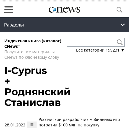
Разделы
Индексная книга (каталог)
CNews
*
Все категории
199231
▼
Получите все материалы
CNews по ключевому слову
I-Cyprus
+
Роднянский
Станислав
Российский разработчик мобильных игр
28.01.2022
потратил $100 млн на покупку