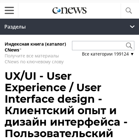
Разделы
Индексная книга (каталог)
CNews
*
Все категории
199124
▼
Получите все материалы
CNews по ключевому слову
UX/UI - User
Experience / User
Interface design -
Клиентский опыт и
дизайн интерфейса -
Пользовательский