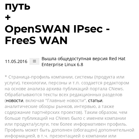
путь
+
OpenSWAN IPsec -
FreeS WAN
Вышла общедоступная версия Red Hat
11.05.2016
Enterprise Linux 6.8
* Страница-профиль компании, системы (продукта или
услуги), технологии, персоны и т.п. создается редактором
на основе анализа архива публикаций портала CNews.
Обрабатываются тексты всех редакционных разделов
(
новости
, включая "Главные новости",
статьи
,
аналитические обзоры рынков, интервью, а также
содержание партнёрских проектов). Таким образом, чем
больше публикаций на CNews было с именем компании
или продукта/услуги, тем более информативен профиль.
Профиль может быть дополнен (обогащен) дополнительной
информацией, в т.ч. презентацией о компании или