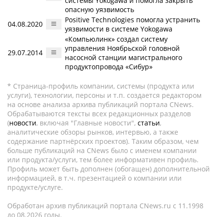
системы Yokogawa и помогла закрыть
опасную уязвимость
Positive Technologies помогла устранить
04.08.2020
уязвимости в системе Yokogawa
«Компьюлинк» создал систему
управления Ноябрьской головной
29.07.2014
насосной станции магистрального
продуктопровода «Сибур»
* Страница-профиль компании, системы (продукта или
услуги), технологии, персоны и т.п. создается редактором
на основе анализа архива публикаций портала CNews.
Обрабатываются тексты всех редакционных разделов
(
новости
, включая "Главные новости",
статьи
,
аналитические обзоры рынков, интервью, а также
содержание партнёрских проектов). Таким образом, чем
больше публикаций на CNews было с именем компании
или продукта/услуги, тем более информативен профиль.
Профиль может быть дополнен (обогащен) дополнительной
информацией, в т.ч. презентацией о компании или
продукте/услуге.
Обработан архив публикаций портала CNews.ru c 11.1998
до 08.2026 годы.