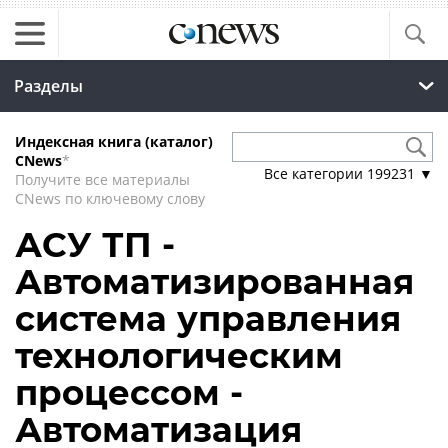
Разделы
Индексная книга (каталог)
CNews
*
Все категории
199231
▼
Получите все материалы
CNews по ключевому слову
АСУ ТП -
Автоматизированная
система управления
технологическим
процессом -
Автоматизация