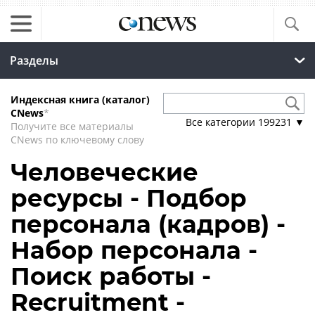
Разделы
Индексная книга (каталог)
CNews
*
Все категории
199231
▼
Получите все материалы
CNews по ключевому слову
Человеческие
ресурсы - Подбор
персонала (кадров) -
Набор персонала -
Поиск работы -
Recruitment -