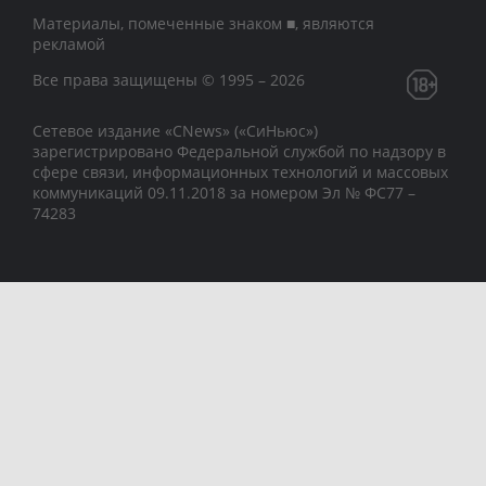
Материалы, помеченные знаком ■, являются
рекламой
Все права защищены © 1995 – 2026
Сетевое издание «CNews» («СиНьюс»)
зарегистрировано Федеральной службой по надзору в
сфере связи, информационных технологий и массовых
коммуникаций 09.11.2018 за номером Эл № ФС77 –
74283