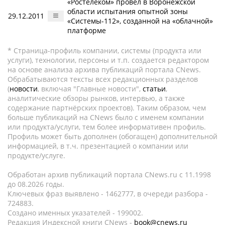
«Ростелеком» провёл в Воронежской
области испытания опытной зоны
29.12.2011
«Системы-112», созданной на «облачной»
платформе
* Страница-профиль компании, системы (продукта или
услуги), технологии, персоны и т.п. создается редактором
на основе анализа архива публикаций портала CNews.
Обрабатываются тексты всех редакционных разделов
(
новости
, включая "Главные новости",
статьи
,
аналитические обзоры рынков, интервью, а также
содержание партнёрских проектов). Таким образом, чем
больше публикаций на CNews было с именем компании
или продукта/услуги, тем более информативен профиль.
Профиль может быть дополнен (обогащен) дополнительной
информацией, в т.ч. презентацией о компании или
продукте/услуге.
Обработан архив публикаций портала CNews.ru c 11.1998
до 08.2026 годы.
Ключевых фраз выявлено - 1462777, в очереди разбора -
724883.
Создано именных указателей - 199002.
Редакция Индексной книги CNews -
book@cnews.ru