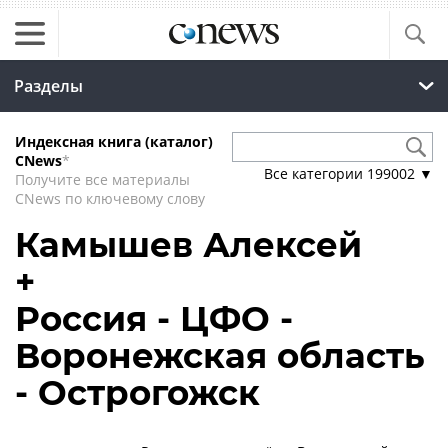
Разделы
Индексная книга (каталог)
CNews
*
Все категории
199002
▼
Получите все материалы
CNews по ключевому слову
Камышев Алексей
+
Россия - ЦФО -
Воронежская область
- Острогожск