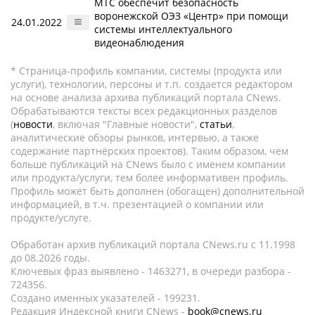
МТС обеспечит безопасность
воронежской ОЭЗ «Центр» при помощи
24.01.2022
системы интеллектуального
видеонаблюдения
* Страница-профиль компании, системы (продукта или
услуги), технологии, персоны и т.п. создается редактором
на основе анализа архива публикаций портала CNews.
Обрабатываются тексты всех редакционных разделов
(
новости
, включая "Главные новости",
статьи
,
аналитические обзоры рынков, интервью, а также
содержание партнёрских проектов). Таким образом, чем
больше публикаций на CNews было с именем компании
или продукта/услуги, тем более информативен профиль.
Профиль может быть дополнен (обогащен) дополнительной
информацией, в т.ч. презентацией о компании или
продукте/услуге.
Обработан архив публикаций портала CNews.ru c 11.1998
до 08.2026 годы.
Ключевых фраз выявлено - 1463271, в очереди разбора -
724356.
Создано именных указателей - 199231.
Редакция Индексной книги CNews -
book@cnews.ru