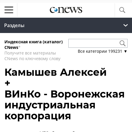
Разделы
Индексная книга (каталог)
CNews
*
Все категории
199231
▼
Получите все материалы
CNews по ключевому слову
Камышев Алексей
+
ВИнКо - Воронежская
индустриальная
корпорация