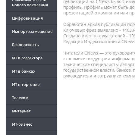
публикаций на CNews было с име
нового поколения
профиль. Профиль может быть до
презентацией о компании или про
Цифровизация
Обработан архив публикаций порт
Ключевых фраз выявлено - 146304
Импортозамещение
Создано именных указателей - 19
Редакция Индексной книги CNews
Безопасность
Читатели CNews — это руководит
ИТ в госсекторе
экономики: индустрии информаци
технические специалисты депар
государственной власти, банков,
ИТ в банках
руководители и сотрудники комп
ИТ в торговле
Телеком
Интернет
ИТ-бизнес