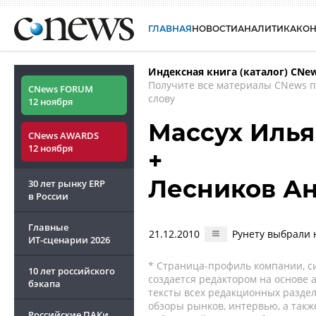
ГЛАВНАЯ
НОВОСТИ
АНАЛИТИКА
КО
Индексная книга (каталог) CNe
Получите все материалы CNews 
CNews FORUM
слову
12 ноября
Массух Илья
CNews AWARDS
12 ноября
+
Лесников А
30 лет рынку ERP
в России
Главные
21.12.2010
Рунету выбрали 
ИТ-сценарии
2026
* Страница-профиль компании, сис
10 лет российского
создается редактором на основе
бэкапа
тексты всех редакционных раздел
обзоры рынков, интервью, а такж
Российские ПАКи