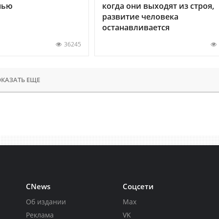
нью
когда они выходят из строя,
развитие человека
останавливается
36245
КАЗАТЬ ЕЩЕ
CNews
Соцсети
Об издании
Max
Реклама
VK