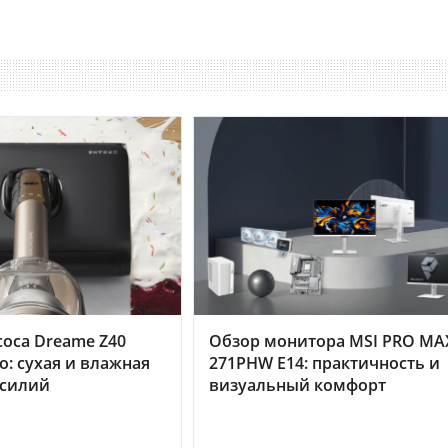
оса Dreame Z40
Обзор монитора MSI PRO MA
o: сухая и влажная
271PHW E14: практичность и
усилий
визуальный комфорт