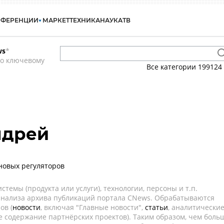
НФЕРЕНЦИИ
МАРКЕТ
ТЕХНИКА
НАУКА
ТВ
ws
*
по ключевому
Все категории
199124
ндрей
новых регуляторов
темы (продукта или услуги), технологии, персоны и т.п.
 анализа архива публикаций портала CNews. Обрабатываются
ов (
новости
, включая "Главные новости",
статьи
, аналитически
е содержание партнёрских проектов). Таким образом, чем боль