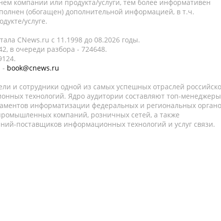
нем компании или продукта/услуги, тем более информативен
полнен (обогащен) дополнительной информацией, в т.ч.
дукте/услуге.
ала CNews.ru c 11.1998 до 08.2026 годы.
2, в очереди разбора - 724648.
9124.
 -
book@cnews.ru
ели и сотрудники одной из самых успешных отраслей российск
онных технологий. Ядро аудитории составляют топ-менеджеры
таментов информатизации федеральных и региональных орган
 промышленных компаний, розничных сетей, а также
аний-поставщиков информационных технологий и услуг связи.