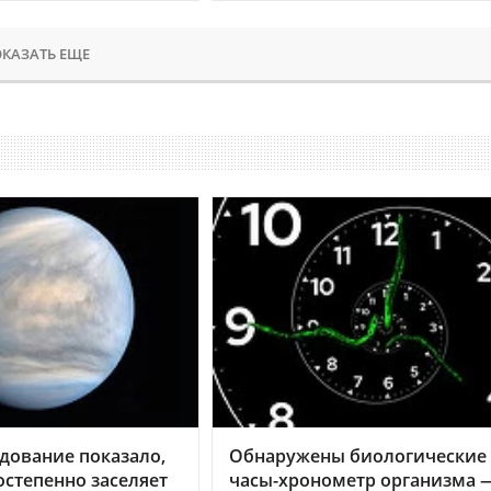
КАЗАТЬ ЕЩЕ
дование показало,
Обнаружены биологические
остепенно заселяет
часы-хронометр организма 