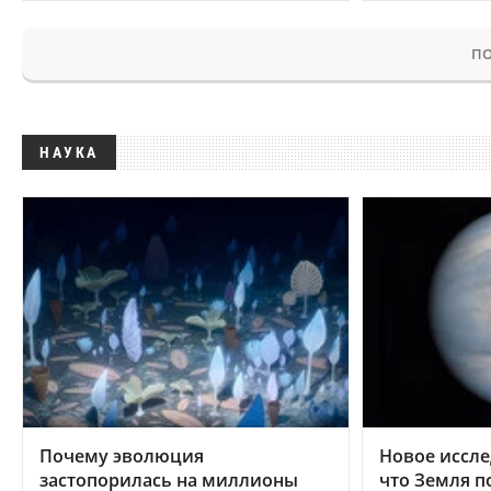
ПО
НАУКА
Почему эволюция
Новое иссле
застопорилась на миллионы
что Земля п