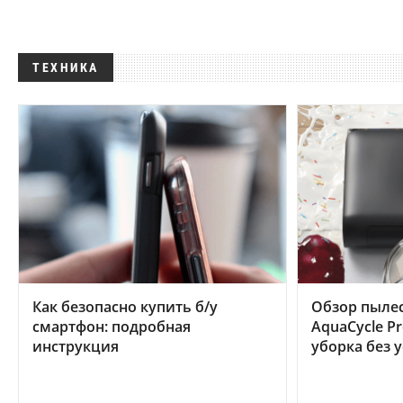
ТЕХНИКА
Как безопасно купить б/у
Обзор пылес
смартфон: подробная
AquaCycle Pr
инструкция
уборка без 