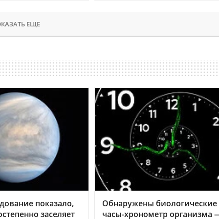
КАЗАТЬ ЕЩЕ
дование показало,
Обнаружены биологические
остепенно заселяет
часы-хронометр организма 