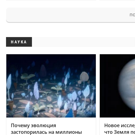
ПО
НАУКА
Почему эволюция
Новое иссле
застопорилась на миллионы
что Земля п