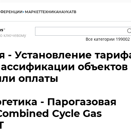
НФЕРЕНЦИИ
МАРКЕТ
ТЕХНИКА
НАУКА
ТВ
ws
*
по ключевому
Все категории
199002
 - Установление тариф
лассификации объектов
или оплаты
гетика - Парогазовая
Combined Cycle Gas
T