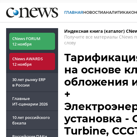
ГЛАВНАЯ
НОВОСТИ
АНАЛИТИКА
КО
Индексная книга (каталог) CNe
Получите все материалы CNews 
CNews FORUM
слову
12 ноября
Тарификация
CNews AWARDS
12 ноября
на основе к
обложения 
30 лет рынку ERP
в России
+
Главные
Электроэнер
ИТ-сценарии
2026
установка - 
10 лет российского
бэкапа
Turbine, CCG
Российские ПАКи