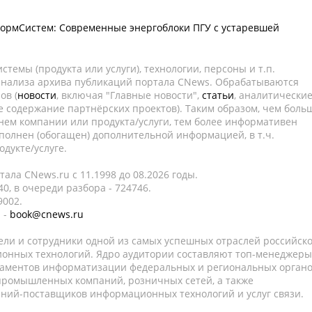
ормСистем: Современные энергоблоки ПГУ с устаревшей
темы (продукта или услуги), технологии, персоны и т.п.
 анализа архива публикаций портала CNews. Обрабатываются
ов (
новости
, включая "Главные новости",
статьи
, аналитически
е содержание партнёрских проектов). Таким образом, чем боль
нем компании или продукта/услуги, тем более информативен
полнен (обогащен) дополнительной информацией, в т.ч.
дукте/услуге.
ала CNews.ru c 11.1998 до 08.2026 годы.
0, в очереди разбора - 724746.
9002.
 -
book@cnews.ru
ели и сотрудники одной из самых успешных отраслей российск
онных технологий. Ядро аудитории составляют топ-менеджеры
таментов информатизации федеральных и региональных орган
 промышленных компаний, розничных сетей, а также
аний-поставщиков информационных технологий и услуг связи.