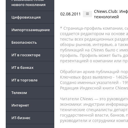
нового поколения
CNews.Club: Инф
02.08.2011
технологией
Цифровизация
* Страница-профиль компании, сис
Импортозамещение
создается редактором на основе
тексты всех редакционных раздел
Безопасность
обзоры рынков, интервью, а такж
публикаций на CNews было с име
ИТ в госсекторе
профиль. Профиль может быть до
презентацией о компании или про
ИТ в банках
Обработан архив публикаций порт
Ключевых фраз выявлено - 146264
ИТ в торговле
Создано именных указателей - 19
Редакция Индексной книги CNews
Телеком
Читатели CNews — это руководит
экономики: индустрии информаци
Интернет
технические специалисты депар
государственной власти, банков,
ИТ-бизнес
руководители и сотрудники комп