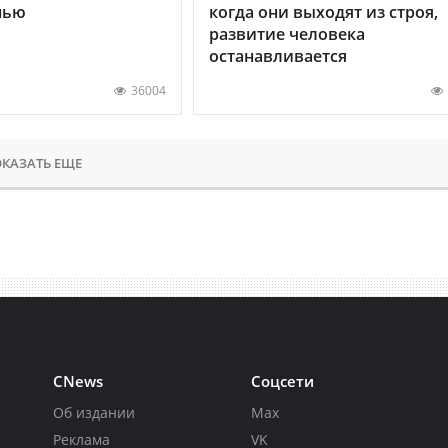
нью
когда они выходят из строя,
развитие человека
останавливается
36004
КАЗАТЬ ЕЩЕ
CNews
Соцсети
Об издании
Max
Реклама
VK