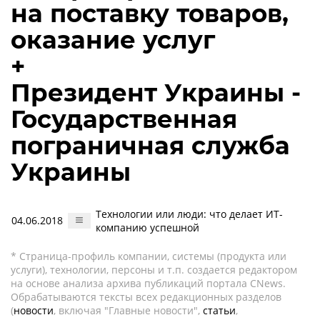
на поставку товаров,
оказание услуг
+
Президент Украины -
Государственная
пограничная служба
Украины
Технологии или люди: что делает ИТ-
04.06.2018
компанию успешной
* Страница-профиль компании, системы (продукта или
услуги), технологии, персоны и т.п. создается редактором
на основе анализа архива публикаций портала CNews.
Обрабатываются тексты всех редакционных разделов
(
новости
, включая "Главные новости",
статьи
,