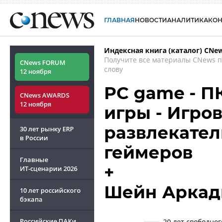
ГЛАВНАЯ
НОВОСТИ
АНАЛИТИКА
КО
Индексная книга (каталог) CNe
Получите все материалы CNews 
CNews FORUM
слову
12 ноября
PC game - П
CNews AWARDS
12 ноября
игры - Игро
развлекате
30 лет рынку ERP
в России
геймеров
Главные
+
ИТ-сценарии
2026
Шейн Аркад
10 лет российского
бэкапа
Российские ПАКи
20 лет свободно