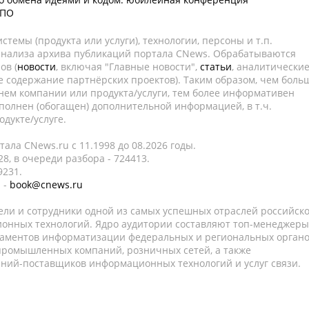
СПО
темы (продукта или услуги), технологии, персоны и т.п.
 анализа архива публикаций портала CNews. Обрабатываются
ов (
новости
, включая "Главные новости",
статьи
, аналитически
е содержание партнёрских проектов). Таким образом, чем боль
нем компании или продукта/услуги, тем более информативен
полнен (обогащен) дополнительной информацией, в т.ч.
дукте/услуге.
ала CNews.ru c 11.1998 до 08.2026 годы.
8, в очереди разбора - 724413.
9231.
 -
book@cnews.ru
ели и сотрудники одной из самых успешных отраслей российск
онных технологий. Ядро аудитории составляют топ-менеджеры
таментов информатизации федеральных и региональных орган
 промышленных компаний, розничных сетей, а также
аний-поставщиков информационных технологий и услуг связи.