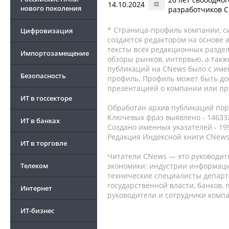
14.10.2024
нового поколения
разработчиков 
* Страница-профиль компании, сис
Цифровизация
создается редактором на основе
тексты всех редакционных раздел
Импортозамещение
обзоры рынков, интервью, а такж
публикаций на CNews было с име
Безопасность
профиль. Профиль может быть до
презентацией о компании или про
ИТ в госсекторе
Обработан архив публикаций порт
Ключевых фраз выявлено - 146332
ИТ в банках
Создано именных указателей - 19
Редакция Индексной книги CNews
ИТ в торговле
Читатели CNews — это руководит
Телеком
экономики: индустрии информаци
технические специалисты депар
государственной власти, банков,
Интернет
руководители и сотрудники комп
ИТ-бизнес