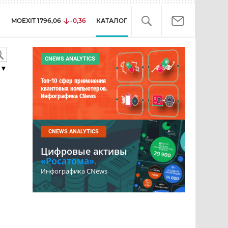
MOEXIT
1796,06
-0,36
КАТАЛОГ
CNEWS ANALYTICS
▼
Топ-10 сфер применения
квантовых компьютеров.
Инфографика CNews
CNEWS ANALYTICS
Цифровые активы
«Росатома».
Инфографика CNews