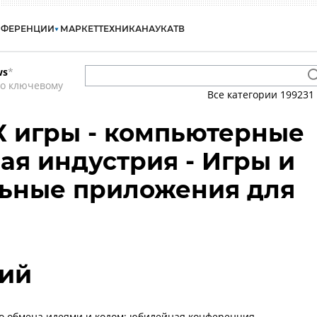
НФЕРЕНЦИИ
МАРКЕТ
ТЕХНИКА
НАУКА
ТВ
ws
*
по ключевому
Все категории
199231
К игры - компьютерные
вая индустрия - Игры и
льные приложения для
ий
го обмена идеями и кодом: юбилейная конференция