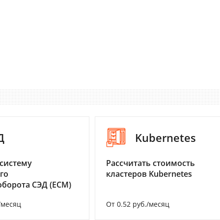
Д
Kubernetes
систему
Рассчитать стоимость
го
кластеров Kubernetes
борота СЭД (ECM)
/месяц
От 0.52 руб./месяц