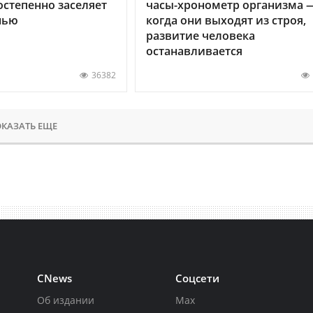
остепенно заселяет
часы-хронометр организма 
нью
когда они выходят из строя,
развитие человека
останавливается
36382
КАЗАТЬ ЕЩЕ
CNews
Соцсети
Об издании
Max