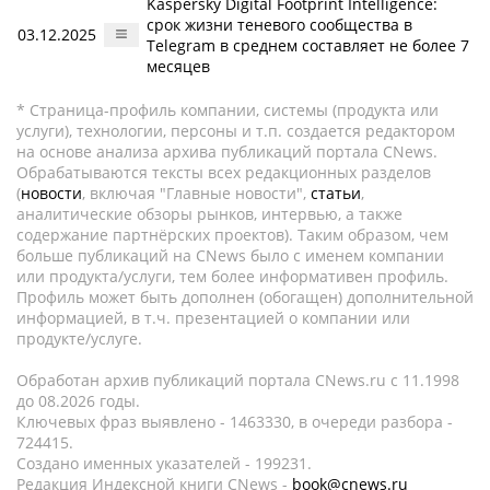
Kaspersky Digital Footprint Intelligence:
срок жизни теневого сообщества в
03.12.2025
Telegram в среднем составляет не более 7
месяцев
* Страница-профиль компании, системы (продукта или
услуги), технологии, персоны и т.п. создается редактором
на основе анализа архива публикаций портала CNews.
Обрабатываются тексты всех редакционных разделов
(
новости
, включая "Главные новости",
статьи
,
аналитические обзоры рынков, интервью, а также
содержание партнёрских проектов). Таким образом, чем
больше публикаций на CNews было с именем компании
или продукта/услуги, тем более информативен профиль.
Профиль может быть дополнен (обогащен) дополнительной
информацией, в т.ч. презентацией о компании или
продукте/услуге.
Обработан архив публикаций портала CNews.ru c 11.1998
до 08.2026 годы.
Ключевых фраз выявлено - 1463330, в очереди разбора -
724415.
Создано именных указателей - 199231.
Редакция Индексной книги CNews -
book@cnews.ru