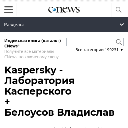
Разделы
Индексная книга (каталог)
CNews
*
Все категории
199231
▼
Получите все материалы
CNews по ключевому слову
Kaspersky -
Лаборатория
Касперского
+
Белоусов Владислав