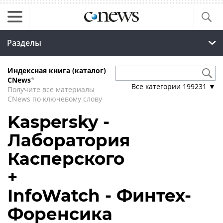
Разделы
Индексная книга (каталог)
CNews
*
Все категории
199231
▼
Получите все материалы
CNews по ключевому слову
Kaspersky -
Лаборатория
Касперского
+
InfoWatch - Финтех-
Форенсика