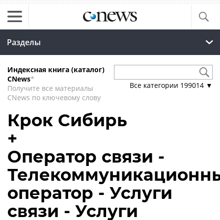
Разделы
Индексная книга (каталог)
CNews
*
Все категории
199014
▼
Получите все материалы
CNews по ключевому слову
Крок Сибирь
+
Оператор связи -
Телекоммуникационн
оператор - Услуги
связи - Услуги