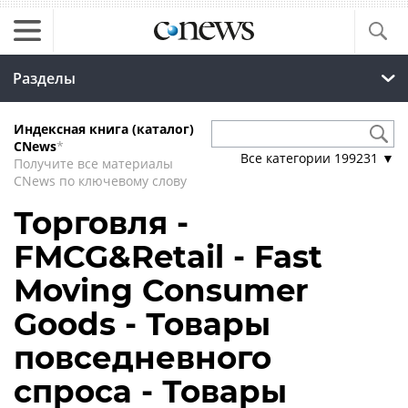
Разделы
Индексная книга (каталог)
CNews
*
Все категории
199231
▼
Получите все материалы
CNews по ключевому слову
Торговля -
FMCG&Retail - Fast
Moving Consumer
Goods - Товары
повседневного
спроса - Товары