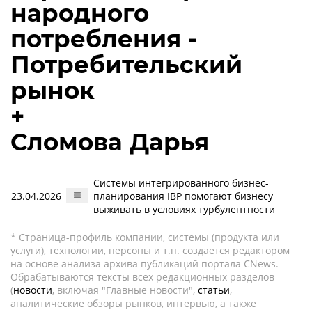
народного
потребления -
Потребительский
рынок
+
Сломова Дарья
Системы интегрированного бизнес-
23.04.2026
планирования IBP помогают бизнесу
выживать в условиях турбулентности
* Страница-профиль компании, системы (продукта или
услуги), технологии, персоны и т.п. создается редактором
на основе анализа архива публикаций портала CNews.
Обрабатываются тексты всех редакционных разделов
(
новости
, включая "Главные новости",
статьи
,
аналитические обзоры рынков, интервью, а также