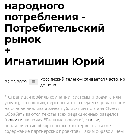
народного
потребления -
Потребительский
рынок
+
Игнатишин Юрий
Российский телеком сливается часто, но
22.05.2009
дешево
* Страница-профиль компании, системы (продукта или
услуги), технологии, персоны и т.п. создается редактором
на основе анализа архива публикаций портала CNews.
Обрабатываются тексты всех редакционных разделов
(
новости
, включая "Главные новости",
статьи
,
аналитические обзоры рынков, интервью, а также
содержание партнёрских проектов). Таким образом, чем