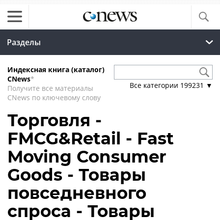
Разделы
Индексная книга (каталог)
CNews
*
Все категории
199231
▼
Получите все материалы
CNews по ключевому слову
Торговля -
FMCG&Retail - Fast
Moving Consumer
Goods - Товары
повседневного
спроса - Товары