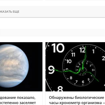
КАЗАТЬ ЕЩЕ
дование показало,
Обнаружены биологические
остепенно заселяет
часы-хронометр организма 