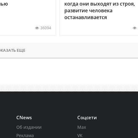
нью
когда они выходят из строя,
развитие человека
останавливается
36094
КАЗАТЬ ЕЩЕ
CNews
Соцсети
Об издании
Max
Реклама
VK