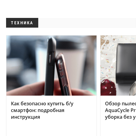
ТЕХНИКА
Как безопасно купить б/у
Обзор пылес
смартфон: подробная
AquaCycle Pr
инструкция
уборка без 