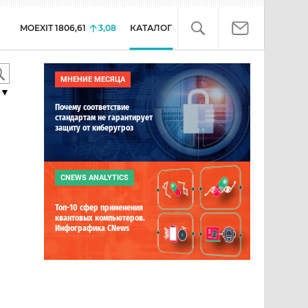
MOEXIT
1806,61
3,08
КАТАЛОГ
МНЕНИЕ МЕСЯЦА
▼
Почему соответствие
стандартам не гарантирует
защиту от киберугроз
CNEWS ANALYTICS
Топ-10 сфер применения
квантовых компьютеров.
Инфографика CNews