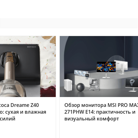
оса Dreame Z40
Обзор монитора MSI PRO MA
o: сухая и влажная
271PHW E14: практичность и
усилий
визуальный комфорт