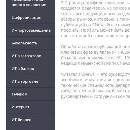
* Страница-профиль компании, сис
нового поколения
создается редактором на основе
тексты всех редакционных раздел
Цифровизация
обзоры рынков, интервью, а такж
публикаций на CNews было с име
профиль. Профиль может быть до
Импортозамещение
презентацией о компании или про
Безопасность
Обработан архив публикаций порт
Ключевых фраз выявлено - 146284
ИТ в госсекторе
Создано именных указателей - 19
Редакция Индексной книги CNews
ИТ в банках
Читатели CNews — это руководит
экономики: индустрии информаци
ИТ в торговле
технические специалисты депар
государственной власти, банков,
Телеком
руководители и сотрудники комп
Интернет
ИТ-бизнес