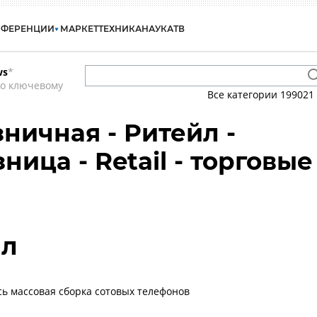
НФЕРЕНЦИИ
МАРКЕТ
ТЕХНИКА
НАУКА
ТВ
ws
*
по ключевому
Все категории
199021
ничная - Ритейл -
ница - Retail - торговые
ил
сь массовая сборка сотовых телефонов