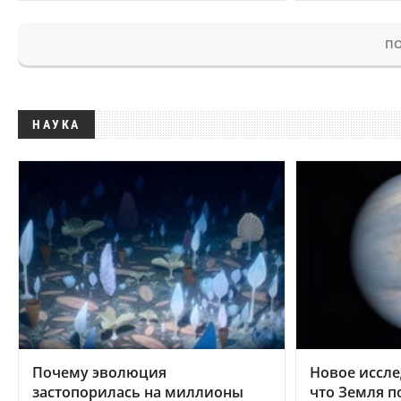
ПО
НАУКА
Почему эволюция
Новое иссле
застопорилась на миллионы
что Земля п