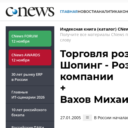
ГЛАВНАЯ
НОВОСТИ
АНАЛИТИКА
КО
Индексная книга (каталог) CNe
Получите все материалы CNews 
CNews FORUM
слову
12 ноября
Торговля роз
CNews AWARDS
12 ноября
Шопинг - Роз
компании
30 лет рынку ERP
в России
+
Главные
Вахов Миха
ИТ-сценарии
2026
10 лет российского
бэкапа
27.01.2005
В России начала
Российские ПАКи