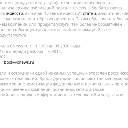
темы (продукта или услуги), технологии, персоны и т.п.
 анализа архива публикаций портала CNews. Обрабатываются
ов (
новости
, включая "Главные новости",
статьи
, аналитически
е содержание партнёрских проектов). Таким образом, чем боль
нем компании или продукта/услуги, тем более информативен
полнен (обогащен) дополнительной информацией, в т.ч.
дукте/услуге.
ала CNews.ru c 11.1998 до 08.2026 годы.
6, в очереди разбора - 724914.
9021.
 -
book@cnews.ru
ели и сотрудники одной из самых успешных отраслей российск
онных технологий. Ядро аудитории составляют топ-менеджеры
таментов информатизации федеральных и региональных орган
 промышленных компаний, розничных сетей, а также
аний-поставщиков информационных технологий и услуг связи.