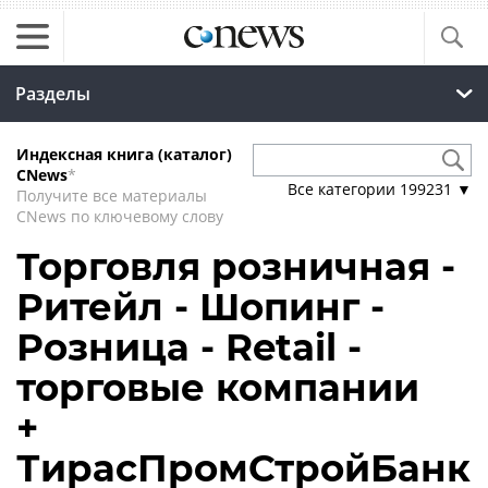
Разделы
Индексная книга (каталог)
CNews
*
Все категории
199231
▼
Получите все материалы
CNews по ключевому слову
Торговля розничная -
Ритейл - Шопинг -
Розница - Retail -
торговые компании
+
ТирасПромСтройБанк