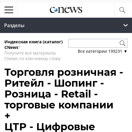
Разделы
Индексная книга (каталог)
CNews
*
Все категории
199231
▼
Получите все материалы
CNews по ключевому слову
Торговля розничная -
Ритейл - Шопинг -
Розница - Retail -
торговые компании
+
ЦТР - Цифровые