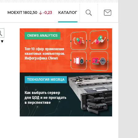
MOEXIT
1802,50
-0,23
КАТАЛОГ
CNEWS ANALYTICS
▼
Топ-10 сфер применения
квантовых компьютеров.
Инфографика CNews
ТЕХНОЛОГИЯ МЕСЯЦА
Как выбрать сервер
для ЦОД и не прогадать
в перспективе