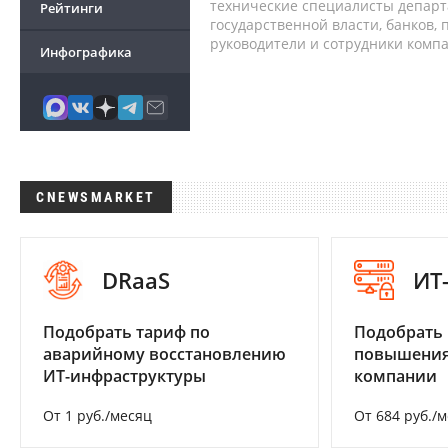
технические специалисты депар
Рейтинги
государственной власти, банков,
руководители и сотрудники комп
Инфографика
CNEWSMARKET
DRaaS
ИТ
Подобрать тариф по
Подобрать
аварийному восстановлению
повышения
ИТ-инфраструктуры
компании
От 1 руб./месяц
От 684 руб./