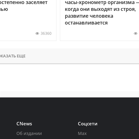
остепенно заселяет
часы-хронометр организма 
нью
когда они выходят из строя,
развитие человека
останавливается
36360
КАЗАТЬ ЕЩЕ
CNews
Соцсети
Об издании
Max