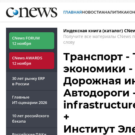
ГЛАВНАЯ
НОВОСТИ
АНАЛИТИКА
КО
Индексная книга (каталог) CNe
Получите все материалы CNews 
CNews FORUM
слову
12 ноября
Транспорт -
CNews AWARDS
12 ноября
экономики -
Дорожная ин
30 лет рынку ERP
в России
Автодороги -
Главные
infrastructu
ИТ-сценарии
2026
+
10 лет российского
бэкапа
Институт Эл
Российские ПАКи