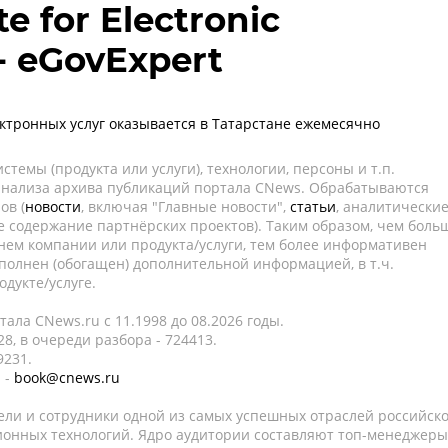
te for Electronic
- eGovExpert
ктронных услуг оказывается в Татарстане ежемесячно
темы (продукта или услуги), технологии, персоны и т.п.
 анализа архива публикаций портала CNews. Обрабатываются
ов (
новости
, включая "Главные новости",
статьи
, аналитически
е содержание партнёрских проектов). Таким образом, чем боль
нем компании или продукта/услуги, тем более информативен
полнен (обогащен) дополнительной информацией, в т.ч.
дукте/услуге.
ала CNews.ru c 11.1998 до 08.2026 годы.
8, в очереди разбора - 724413.
9231.
 -
book@cnews.ru
ели и сотрудники одной из самых успешных отраслей российск
онных технологий. Ядро аудитории составляют топ-менеджеры