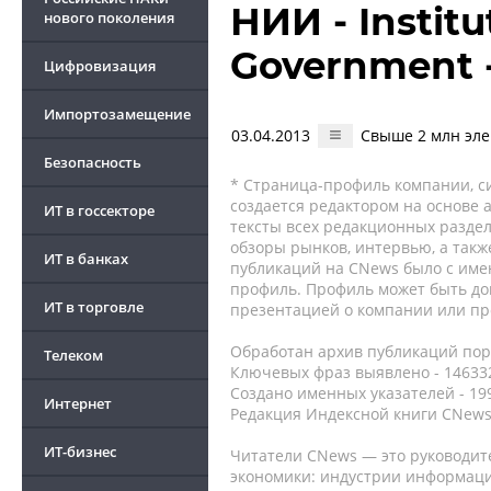
НИИ - Institu
нового поколения
Government 
Цифровизация
Импортозамещение
03.04.2013
Свыше 2 млн эле
Безопасность
* Страница-профиль компании, сис
создается редактором на основе
ИТ в госсекторе
тексты всех редакционных раздел
обзоры рынков, интервью, а такж
ИТ в банках
публикаций на CNews было с име
профиль. Профиль может быть до
ИТ в торговле
презентацией о компании или про
Обработан архив публикаций порт
Телеком
Ключевых фраз выявлено - 146332
Создано именных указателей - 19
Интернет
Редакция Индексной книги CNews
ИТ-бизнес
Читатели CNews — это руководит
экономики: индустрии информаци