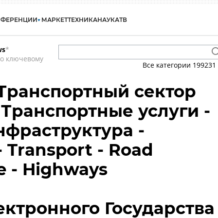
НФЕРЕНЦИИ
МАРКЕТ
ТЕХНИКА
НАУКА
ТВ
ws
*
по ключевому
Все категории
199231
 Транспортный сектор
 Транспортные услуги -
фраструктура -
 Transport - Road
re - Highways
ектронного Государства