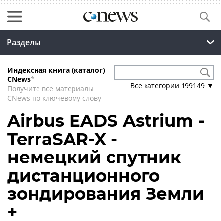
Разделы
Индексная книга (каталог)
CNews
*
Все категории
199149
▼
Получите все материалы
CNews по ключевому слову
Airbus EADS Astrium -
TerraSAR-X -
немецкий спутник
дистанционного
зондирования Земли
+