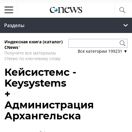
Разделы
Индексная книга (каталог)
CNews
*
Все категории
199231
▼
Получите все материалы
CNews по ключевому слову
Кейсистемс -
Keysystems
+
Администрация
Архангельска