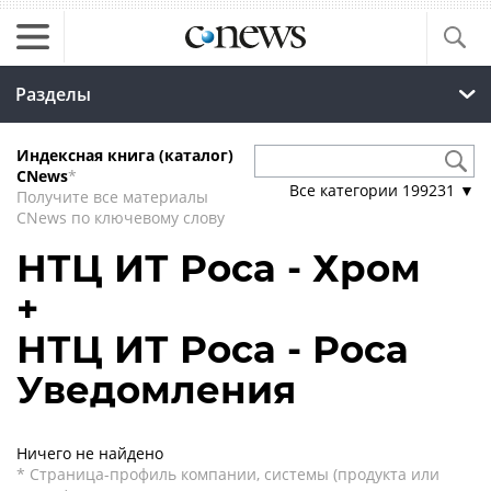
Разделы
Индексная книга (каталог)
CNews
*
Все категории
199231
▼
Получите все материалы
CNews по ключевому слову
НТЦ ИТ Роса - Хром
+
НТЦ ИТ Роса - Роса
Уведомления
Ничего не найдено
* Страница-профиль компании, системы (продукта или