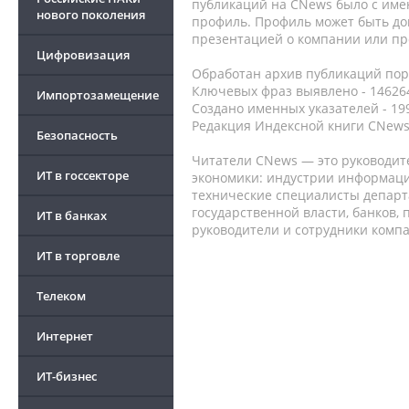
публикаций на CNews было с име
нового поколения
профиль. Профиль может быть до
презентацией о компании или про
Цифровизация
Обработан архив публикаций порт
Ключевых фраз выявлено - 146264
Импортозамещение
Создано именных указателей - 19
Редакция Индексной книги CNews
Безопасность
Читатели CNews — это руководит
ИТ в госсекторе
экономики: индустрии информаци
технические специалисты депар
государственной власти, банков,
ИТ в банках
руководители и сотрудники комп
ИТ в торговле
Телеком
Интернет
ИТ-бизнес