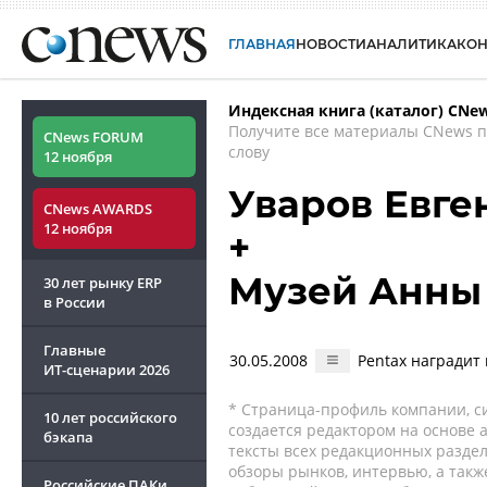
ГЛАВНАЯ
НОВОСТИ
АНАЛИТИКА
КО
Индексная книга (каталог) CNe
Получите все материалы CNews 
CNews FORUM
слову
12 ноября
Уваров Евге
CNews AWARDS
12 ноября
+
Музей Анны
30 лет рынку ERP
в России
Главные
30.05.2008
Pentax награди
ИТ-сценарии
2026
* Страница-профиль компании, сис
10 лет российского
создается редактором на основе
бэкапа
тексты всех редакционных раздел
обзоры рынков, интервью, а такж
Российские ПАКи