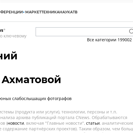
НФЕРЕНЦИИ
МАРКЕТ
ТЕХНИКА
НАУКА
ТВ
ws
*
по ключевому
Все категории
199002
ний
 Ахматовой
т юных слабослышащих фотографов
темы (продукта или услуги), технологии, персоны и т.п.
 анализа архива публикаций портала CNews. Обрабатываются
ов (
новости
, включая "Главные новости",
статьи
, аналитически
е содержание партнёрских проектов). Таким образом, чем боль