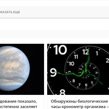
КАЗАТЬ ЕЩЕ
дование показало,
Обнаружены биологические
остепенно заселяет
часы-хронометр организма 