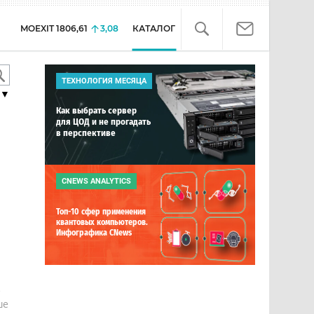
MOEXIT
1806,61
3,08
КАТАЛОГ
ТЕХНОЛОГИЯ МЕСЯЦА
▼
Как выбрать сервер
для ЦОД и не прогадать
в перспективе
CNEWS ANALYTICS
Топ-10 сфер применения
квантовых компьютеров.
Инфографика CNews
е
ше