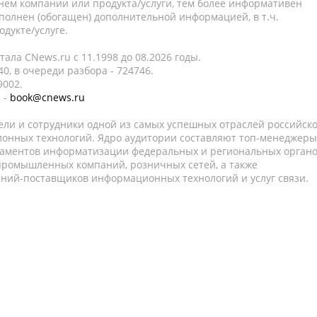
нем компании или продукта/услуги, тем более информативен
полнен (обогащен) дополнительной информацией, в т.ч.
дукте/услуге.
ала CNews.ru c 11.1998 до 08.2026 годы.
0, в очереди разбора - 724746.
9002.
 -
book@cnews.ru
ели и сотрудники одной из самых успешных отраслей российск
онных технологий. Ядро аудитории составляют топ-менеджеры
таментов информатизации федеральных и региональных орган
 промышленных компаний, розничных сетей, а также
аний-поставщиков информационных технологий и услуг связи.