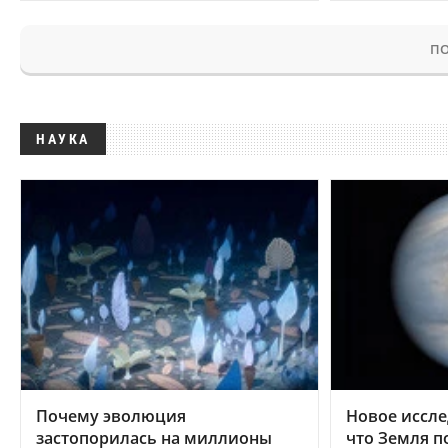
ПО
НАУКА
Почему эволюция
Новое иссле
застопорилась на миллионы
что Земля п