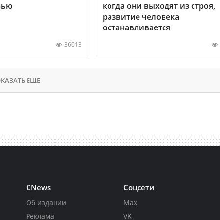
нью
когда они выходят из строя,
развитие человека
останавливается
36013
КАЗАТЬ ЕЩЕ
CNews
Соцсети
Об издании
Max
Реклама
VK