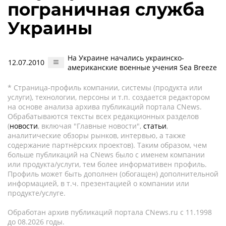
пограничная служба
Украины
На Украине начались украинско-
12.07.2010
американские военные учения Sea Breeze
* Страница-профиль компании, системы (продукта или
услуги), технологии, персоны и т.п. создается редактором
на основе анализа архива публикаций портала CNews.
Обрабатываются тексты всех редакционных разделов
(
новости
, включая "Главные новости",
статьи
,
аналитические обзоры рынков, интервью, а также
содержание партнёрских проектов). Таким образом, чем
больше публикаций на CNews было с именем компании
или продукта/услуги, тем более информативен профиль.
Профиль может быть дополнен (обогащен) дополнительной
информацией, в т.ч. презентацией о компании или
продукте/услуге.
Обработан архив публикаций портала CNews.ru c 11.1998
до 08.2026 годы.