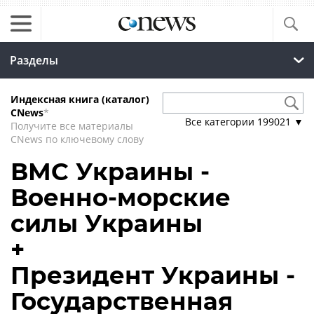
Разделы
Индексная книга (каталог)
CNews
*
Все категории
199021
▼
Получите все материалы
CNews по ключевому слову
ВМС Украины -
Военно-морские
силы Украины
+
Президент Украины -
Государственная