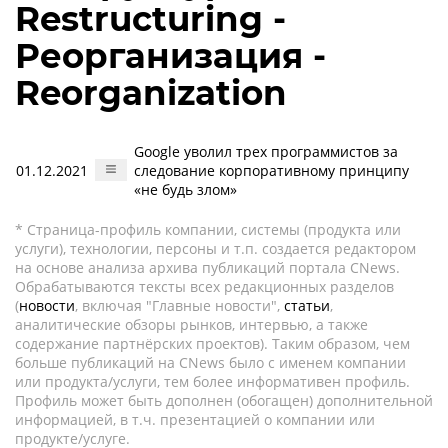
Restructuring -
Реорганизация -
Reorganization
Google уволил трех программистов за
01.12.2021
следование корпоративному принципу
«не будь злом»
* Страница-профиль компании, системы (продукта или
услуги), технологии, персоны и т.п. создается редактором
на основе анализа архива публикаций портала CNews.
Обрабатываются тексты всех редакционных разделов
(
новости
, включая "Главные новости",
статьи
,
аналитические обзоры рынков, интервью, а также
содержание партнёрских проектов). Таким образом, чем
больше публикаций на CNews было с именем компании
или продукта/услуги, тем более информативен профиль.
Профиль может быть дополнен (обогащен) дополнительной
информацией, в т.ч. презентацией о компании или
продукте/услуге.