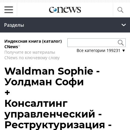
Разделы
Индексная книга (каталог)
CNews
*
Все категории
199231
▼
Получите все материалы
CNews по ключевому слову
Waldman Sophie -
Уолдман Софи
+
Консалтинг
управленческий -
Реструктуризация -