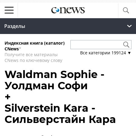
Разделы
Индексная книга (каталог)
CNews
*
Все категории
199124
▼
Получите все материалы
CNews по ключевому слову
Waldman Sophie -
Уолдман Софи
+
Silverstein Kara -
Сильверстайн Кара