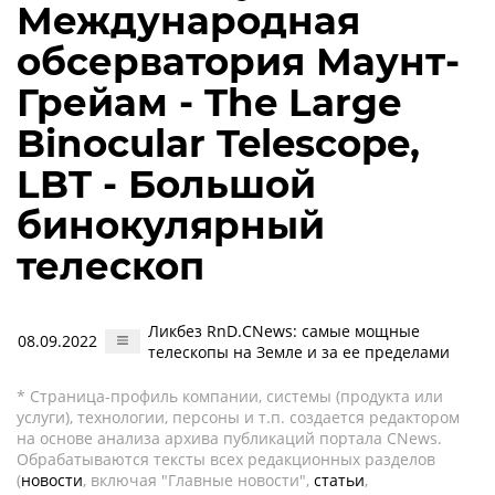
Международная
обсерватория Маунт-
Грейам - The Large
Binocular Telescope,
LBT - Большой
бинокулярный
телескоп
Ликбез RnD.CNews: самые мощные
08.09.2022
телескопы на Земле и за ее пределами
* Страница-профиль компании, системы (продукта или
услуги), технологии, персоны и т.п. создается редактором
на основе анализа архива публикаций портала CNews.
Обрабатываются тексты всех редакционных разделов
(
новости
, включая "Главные новости",
статьи
,