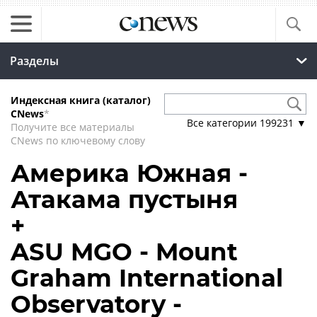
Разделы
Индексная книга (каталог)
CNews
*
Все категории
199231
▼
Получите все материалы
CNews по ключевому слову
Америка Южная -
Атакама пустыня
+
ASU MGO - Mount
Graham International
Observatory -