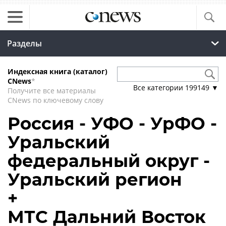
Разделы
Индексная книга (каталог)
CNews
*
Все категории
199149
▼
Получите все материалы
CNews по ключевому слову
Россия - УФО - УрФО -
Уральский
федеральный округ -
Уральский регион
+
МТС Дальний Восток