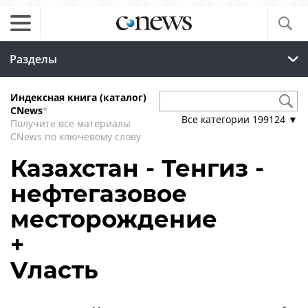
Разделы
Индексная книга (каталог)
CNews
*
Все категории
199124
▼
Получите все материалы
CNews по ключевому слову
Казахстан - Тенгиз -
нефтегазовое
месторождение
+
Vласть