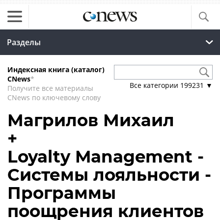
Разделы
Индексная книга (каталог)
CNews
*
Все категории
199231
▼
Получите все материалы
CNews по ключевому слову
Магрилов Михаил
+
Loyalty Management -
Системы лояльности -
Программы
поощрения клиентов