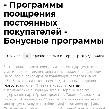
- Программы
поощрения
постоянных
покупателей -
Бонусные программы
19.02.2009
Кризис: связь и интернет резко дорожают
* Страница-профиль компании, системы (продукта или
услуги), технологии, персоны и т.п. создается редактором
на основе анализа архива публикаций портала CNews.
Обрабатываются тексты всех редакционных разделов
(
новости
, включая "Главные новости",
статьи
,
аналитические обзоры рынков, интервью, а также
содержание партнёрских проектов). Таким образом, чем
больше публикаций на CNews было с именем компании
или продукта/услуги, тем более информативен профиль.
Профиль может быть дополнен (обогащен) дополнительной