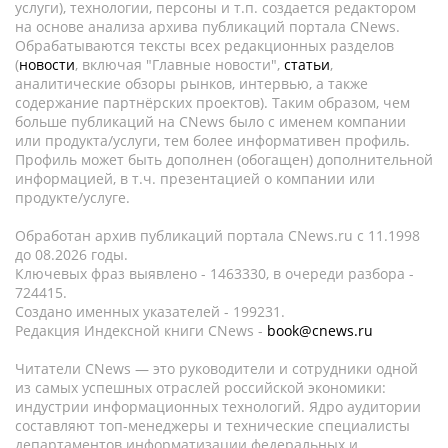
услуги), технологии, персоны и т.п. создается редактором
на основе анализа архива публикаций портала CNews.
Обрабатываются тексты всех редакционных разделов
(
новости
, включая "Главные новости",
статьи
,
аналитические обзоры рынков, интервью, а также
содержание партнёрских проектов). Таким образом, чем
больше публикаций на CNews было с именем компании
или продукта/услуги, тем более информативен профиль.
Профиль может быть дополнен (обогащен) дополнительной
информацией, в т.ч. презентацией о компании или
продукте/услуге.
Обработан архив публикаций портала CNews.ru c 11.1998
до 08.2026 годы.
Ключевых фраз выявлено - 1463330, в очереди разбора -
724415.
Создано именных указателей - 199231.
Редакция Индексной книги CNews -
book@cnews.ru
Читатели CNews — это руководители и сотрудники одной
из самых успешных отраслей российской экономики:
индустрии информационных технологий. Ядро аудитории
составляют топ-менеджеры и технические специалисты
департаментов информатизации федеральных и