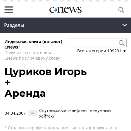
Разделы
Индексная книга (каталог)
CNews
*
Все категории
199231
▼
Получите все материалы
CNews по ключевому слову
Цуриков Игорь
+
Аренда
Спутниковые телефоны: ненужный
04.04.2007
хайтек?
* Страница-профиль компании, системы (продукта или