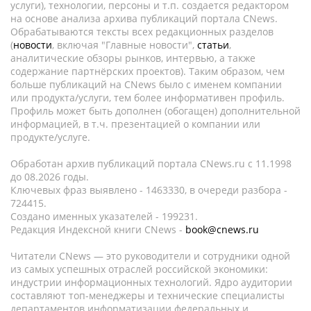
услуги), технологии, персоны и т.п. создается редактором
на основе анализа архива публикаций портала CNews.
Обрабатываются тексты всех редакционных разделов
(
новости
, включая "Главные новости",
статьи
,
аналитические обзоры рынков, интервью, а также
содержание партнёрских проектов). Таким образом, чем
больше публикаций на CNews было с именем компании
или продукта/услуги, тем более информативен профиль.
Профиль может быть дополнен (обогащен) дополнительной
информацией, в т.ч. презентацией о компании или
продукте/услуге.
Обработан архив публикаций портала CNews.ru c 11.1998
до 08.2026 годы.
Ключевых фраз выявлено - 1463330, в очереди разбора -
724415.
Создано именных указателей - 199231.
Редакция Индексной книги CNews -
book@cnews.ru
Читатели CNews — это руководители и сотрудники одной
из самых успешных отраслей российской экономики:
индустрии информационных технологий. Ядро аудитории
составляют топ-менеджеры и технические специалисты
департаментов информатизации федеральных и