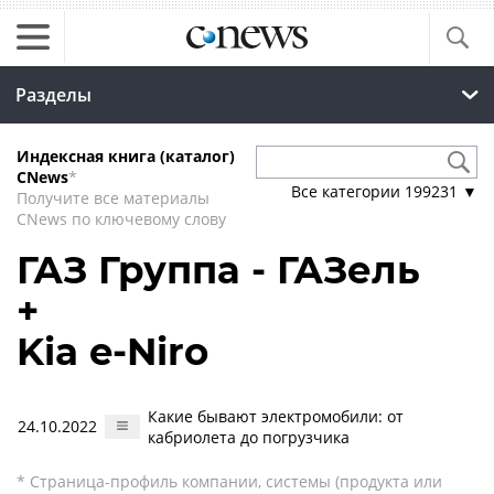
Разделы
Индексная книга (каталог)
CNews
*
Все категории
199231
▼
Получите все материалы
CNews по ключевому слову
ГАЗ Группа - ГАЗель
+
Kia e-Niro
Какие бывают электромобили: от
24.10.2022
кабриолета до погрузчика
* Страница-профиль компании, системы (продукта или