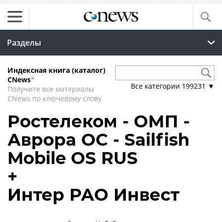
Разделы
Индексная книга (каталог)
CNews
*
Все категории
199231
▼
Получите все материалы
CNews по ключевому слову
Ростелеком - ОМП -
Аврора ОС - Sailfish
Mobile OS RUS
+
Интер РАО Инвест