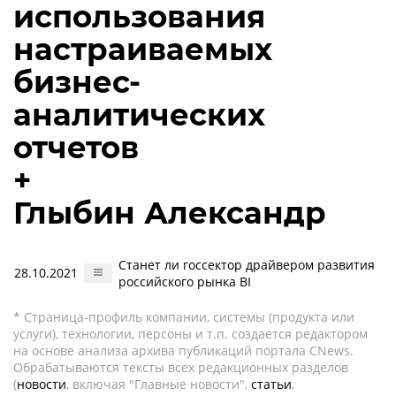
использования
настраиваемых
бизнес-
аналитических
отчетов
+
Глыбин Александр
Станет ли госсектор драйвером развития
28.10.2021
российского рынка BI
* Страница-профиль компании, системы (продукта или
услуги), технологии, персоны и т.п. создается редактором
на основе анализа архива публикаций портала CNews.
Обрабатываются тексты всех редакционных разделов
(
новости
, включая "Главные новости",
статьи
,