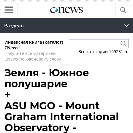
Разделы
Индексная книга (каталог)
CNews
*
Все категории
199231
▼
Получите все материалы
CNews по ключевому слову
Земля - Южное
полушарие
+
ASU MGO - Mount
Graham International
Observatory -