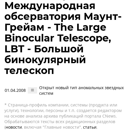
Международная
обсерватория Маунт-
Грейам - The Large
Binocular Telescope,
LBT - Большой
бинокулярный
телескоп
Открыт новый тип аномальных звездных
01.04.2008
систем
* Страница-профиль компании, системы (продукта или
услуги), технологии, персоны и т.п. создается редактором
на основе анализа архива публикаций портала CNews.
Обрабатываются тексты всех редакционных разделов
(
новости
, включая "Главные новости",
статьи
,